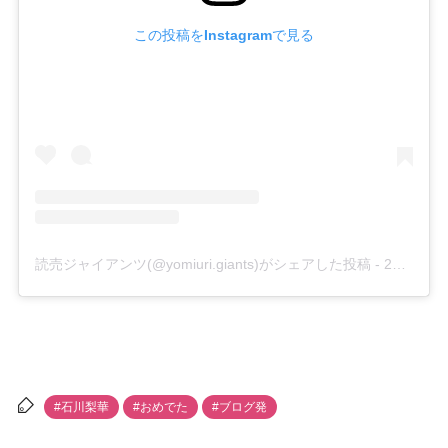
この投稿をInstagramで見る
読売ジャイアンツ(@yomiuri.giants)がシェアした投稿
-
2019年 6月月14日午後3時01分PDT
#石川梨華
#おめでた
#ブログ発