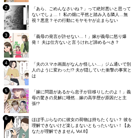
「あら、ごめんなさいね？」って絶対悪いと思って
ないでしょ…！ 私の畑に平然と踏み入る隣人…無
視？悪意？その行動にモヤモヤが止まらない
「義母の発言が許せない…！」嫁が義母に怒り爆
発！ 夫は仕方ないと言うけれど諦めるべき？
「夫のスマホ画面がなんか怪しい…」ジム通いで別
人のように変わった!? 夫が隠していた衝撃の事実と
は
「嫁に問題があるから息子が目移りしたのよ！」義
母の驚きの見解に唖然…嫁の高学歴が原因だと主
張!?
ほぼ手ぶらなのに彼女の荷物は持ちたくない？ 彼を
理解できないけど楽しまないともったいない！【あ
なたが理解できません Vol.8】