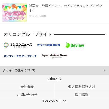
試写会、登壇イベント、サインチェキなどプレゼン
ト！
プレゼント特集
オリコングループサイト
クッキーの使用について
このサイトでは Cookie を使用して、ユーザーに合わせたコンテンツや広告の
elthaとは
表示、ソーシャル メディア機能の提供、広告の表示回数やクリック数の測定を
会社概要
個人情報保護方針
行っています。
また、ユーザーによるサイトの利用状況についても情報を収集し、ソーシャル
お問い合わせ
採用情報
メディアや広告配信、データ解析の各パートナーに提供しています。
各パートナーは、この情報とユーザーが各パートナーに提供した他の情報や、
© oricon ME inc.
ユーザーが各パートナーのサービスを使用したときに収集した他の情報を組み
合わせて使用することがあります。