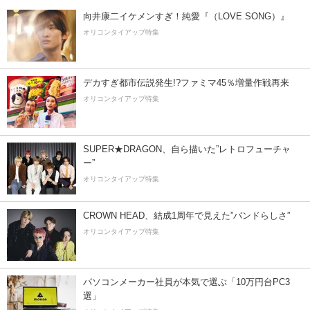
向井康二イケメンすぎ！純愛『（LOVE SONG）』
オリコンタイアップ特集
デカすぎ都市伝説発生!?ファミマ45％増量作戦再来
オリコンタイアップ特集
SUPER★DRAGON、自ら描いた”レトロフューチャ
ー”
オリコンタイアップ特集
CROWN HEAD、結成1周年で見えた”バンドらしさ”
オリコンタイアップ特集
パソコンメーカー社員が本気で選ぶ「10万円台PC3
選」