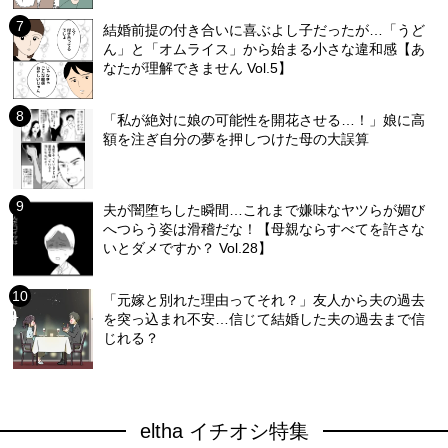
結婚前提の付き合いに喜ぶよし子だったが…「うど
ん」と「オムライス」から始まる小さな違和感【あ
なたが理解できません Vol.5】
「私が絶対に娘の可能性を開花させる…！」娘に高
額を注ぎ自分の夢を押しつけた母の大誤算
夫が闇堕ちした瞬間…これまで嫌味なヤツらが媚び
へつらう姿は滑稽だな！【母親ならすべてを許さな
いとダメですか？ Vol.28】
「元嫁と別れた理由ってそれ？」友人から夫の過去
を突っ込まれ不安…信じて結婚した夫の過去まで信
じれる？
eltha イチオシ特集