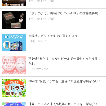
オリコンタイアップ特集
「別班のよう」腕時計で『VIVANT』の世界観再現
オリコンタイアップ特集
自販機にピッ！ですぐに買えちゃう
（PR）ジハンピ
朝1分貼るだけ！ミルクピールで一日中ずっとうるツ
ヤ肌
（PR）サボリーノ
2026年7月夏ドラマも、注目作＆話題作が勢ぞろい！
【夏アニメ2026】7月期夏の新アニメを一挙紹介！