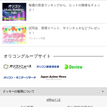
毎週の音楽ランキングから、ヒットの推移をチェッ
ク！
試写会、登壇イベント、サインチェキなどプレゼン
ト！
プレゼント特集
オリコングループサイト
クッキーの使用について
このサイトでは Cookie を使用して、ユーザーに合わせたコンテンツや広告の
elthaとは
表示、ソーシャル メディア機能の提供、広告の表示回数やクリック数の測定を