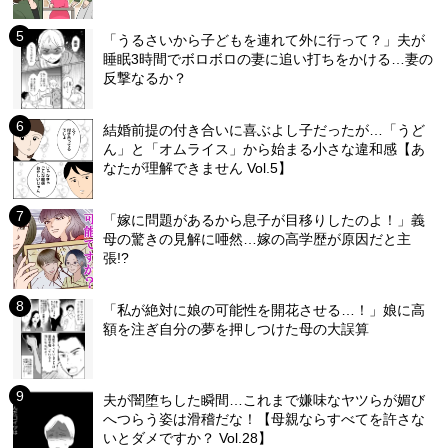
「うるさいから子どもを連れて外に行って？」夫が
睡眠3時間でボロボロの妻に追い打ちをかける…妻の
反撃なるか？
結婚前提の付き合いに喜ぶよし子だったが…「うど
ん」と「オムライス」から始まる小さな違和感【あ
なたが理解できません Vol.5】
「嫁に問題があるから息子が目移りしたのよ！」義
母の驚きの見解に唖然…嫁の高学歴が原因だと主
張!?
「私が絶対に娘の可能性を開花させる…！」娘に高
額を注ぎ自分の夢を押しつけた母の大誤算
夫が闇堕ちした瞬間…これまで嫌味なヤツらが媚び
へつらう姿は滑稽だな！【母親ならすべてを許さな
いとダメですか？ Vol.28】