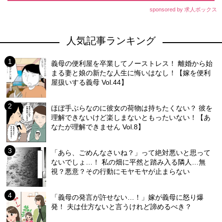
sponsored by 求人ボックス
人気記事ランキング
義母の便利屋を卒業してノーストレス！ 離婚から始
まる妻と娘の新たな人生に悔いはなし！【嫁を便利
屋扱いする義母 Vol.44】
ほぼ手ぶらなのに彼女の荷物は持ちたくない？ 彼を
理解できないけど楽しまないともったいない！【あ
なたが理解できません Vol.8】
「あら、ごめんなさいね？」って絶対悪いと思って
ないでしょ…！ 私の畑に平然と踏み入る隣人…無
視？悪意？その行動にモヤモヤが止まらない
「義母の発言が許せない…！」嫁が義母に怒り爆
発！ 夫は仕方ないと言うけれど諦めるべき？