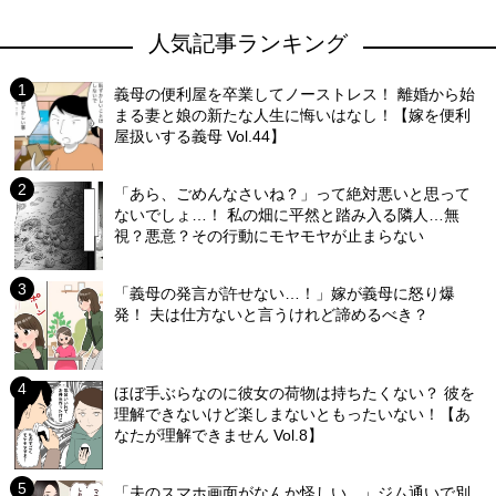
人気記事ランキング
義母の便利屋を卒業してノーストレス！ 離婚から始
まる妻と娘の新たな人生に悔いはなし！【嫁を便利
屋扱いする義母 Vol.44】
「あら、ごめんなさいね？」って絶対悪いと思って
ないでしょ…！ 私の畑に平然と踏み入る隣人…無
視？悪意？その行動にモヤモヤが止まらない
「義母の発言が許せない…！」嫁が義母に怒り爆
発！ 夫は仕方ないと言うけれど諦めるべき？
ほぼ手ぶらなのに彼女の荷物は持ちたくない？ 彼を
理解できないけど楽しまないともったいない！【あ
なたが理解できません Vol.8】
「夫のスマホ画面がなんか怪しい…」ジム通いで別