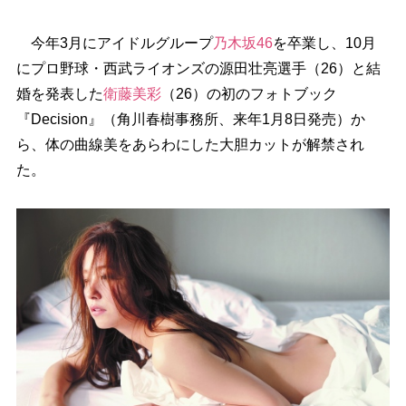
今年3月にアイドルグループ
乃木坂46
を卒業し、10月
にプロ野球・西武ライオンズの源田壮亮選手（26）と結
婚を発表した
衛藤美彩
（26）の初のフォトブック
『Decision』（角川春樹事務所、来年1月8日発売）か
ら、体の曲線美をあらわにした大胆カットが解禁され
た。