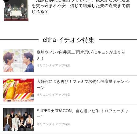
を突っ込まれ不安…信じて結婚した夫の過去まで信
じれる？
eltha イチオシ特集
森崎ウィン×向井康二“両片思い”にキュンが止まら
ん！
オリコンタイアップ特集
大好評につき再び！ファミマ名物45％増量キャンペ
ーン
オリコンタイアップ特集
SUPER★DRAGON、自ら描いた”レトロフューチャ
ー”
オリコンタイアップ特集