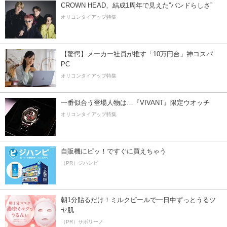
CROWN HEAD、結成1周年で見えた”バンドらしさ”
オリコンタイアップ特集
【驚愕】メーカー社員が推す「10万円台」神コスパ
PC
オリコンタイアップ特集
一番似合う登場人物は…『VIVANT』限定ウオッチ
オリコンタイアップ特集
自販機にピッ！ですぐに買えちゃう
（PR）ジハンピ
朝1分貼るだけ！ミルクピールで一日中ずっとうるツ
ヤ肌
（PR）サボリーノ