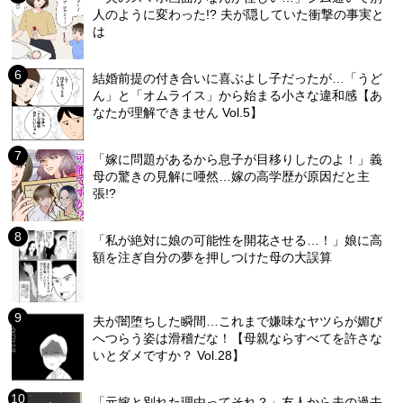
人のように変わった!? 夫が隠していた衝撃の事実と
は
結婚前提の付き合いに喜ぶよし子だったが…「うど
ん」と「オムライス」から始まる小さな違和感【あ
なたが理解できません Vol.5】
「嫁に問題があるから息子が目移りしたのよ！」義
母の驚きの見解に唖然…嫁の高学歴が原因だと主
張!?
「私が絶対に娘の可能性を開花させる…！」娘に高
額を注ぎ自分の夢を押しつけた母の大誤算
夫が闇堕ちした瞬間…これまで嫌味なヤツらが媚び
へつらう姿は滑稽だな！【母親ならすべてを許さな
いとダメですか？ Vol.28】
「元嫁と別れた理由ってそれ？」友人から夫の過去