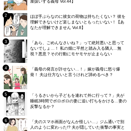
屋扱いする義母 Vol.44】
ほぼ手ぶらなのに彼女の荷物は持ちたくない？ 彼を
理解できないけど楽しまないともったいない！【あ
なたが理解できません Vol.8】
「あら、ごめんなさいね？」って絶対悪いと思って
ないでしょ…！ 私の畑に平然と踏み入る隣人…無
視？悪意？その行動にモヤモヤが止まらない
「義母の発言が許せない…！」嫁が義母に怒り爆
発！ 夫は仕方ないと言うけれど諦めるべき？
「うるさいから子どもを連れて外に行って？」夫が
睡眠3時間でボロボロの妻に追い打ちをかける…妻の
反撃なるか？
「夫のスマホ画面がなんか怪しい…」ジム通いで別
人のように変わった!? 夫が隠していた衝撃の事実と