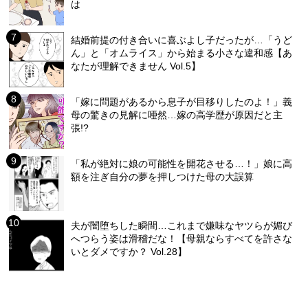
は
結婚前提の付き合いに喜ぶよし子だったが…「うど
ん」と「オムライス」から始まる小さな違和感【あ
なたが理解できません Vol.5】
「嫁に問題があるから息子が目移りしたのよ！」義
母の驚きの見解に唖然…嫁の高学歴が原因だと主
張!?
「私が絶対に娘の可能性を開花させる…！」娘に高
額を注ぎ自分の夢を押しつけた母の大誤算
夫が闇堕ちした瞬間…これまで嫌味なヤツらが媚び
へつらう姿は滑稽だな！【母親ならすべてを許さな
いとダメですか？ Vol.28】