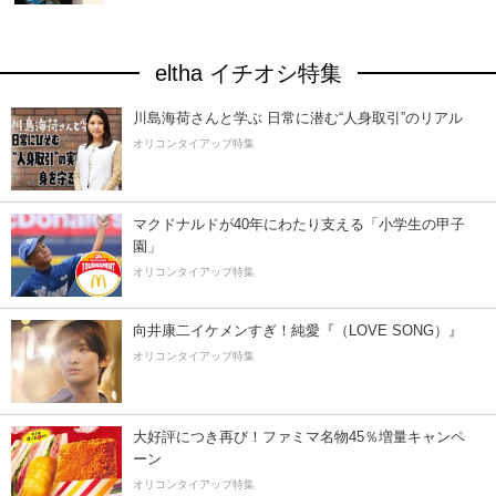
eltha イチオシ特集
川島海荷さんと学ぶ 日常に潜む“人身取引”のリアル
オリコンタイアップ特集
マクドナルドが40年にわたり支える「小学生の甲子
園」
オリコンタイアップ特集
向井康二イケメンすぎ！純愛『（LOVE SONG）』
オリコンタイアップ特集
大好評につき再び！ファミマ名物45％増量キャンペ
ーン
オリコンタイアップ特集