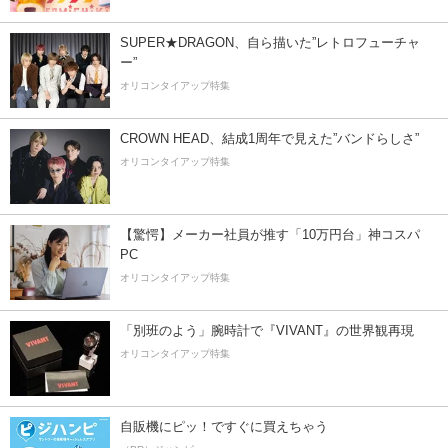
SUPER★DRAGON、自ら描いた”レトロフューチャ
ー”
オリコンタイアップ特集
CROWN HEAD、結成1周年で見えた”バンドらしさ”
オリコンタイアップ特集
【驚愕】メーカー社員が推す「10万円台」神コスパ
PC
オリコンタイアップ特集
「別班のよう」腕時計で『VIVANT』の世界観再現
オリコンタイアップ特集
自販機にピッ！ですぐに買えちゃう