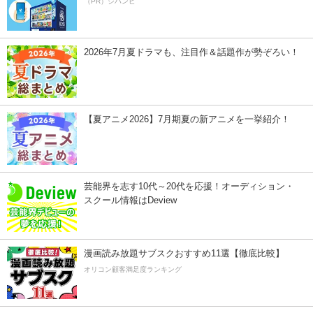
（PR）ジハンピ
2026年7月夏ドラマも、注目作＆話題作が勢ぞろい！
【夏アニメ2026】7月期夏の新アニメを一挙紹介！
芸能界を志す10代～20代を応援！オーディション・
スクール情報はDeview
漫画読み放題サブスクおすすめ11選【徹底比較】
オリコン顧客満足度ランキング