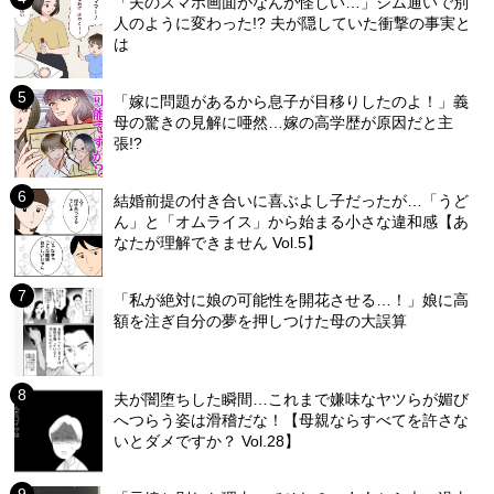
「夫のスマホ画面がなんか怪しい…」ジム通いで別
人のように変わった!? 夫が隠していた衝撃の事実と
は
「嫁に問題があるから息子が目移りしたのよ！」義
母の驚きの見解に唖然…嫁の高学歴が原因だと主
張!?
結婚前提の付き合いに喜ぶよし子だったが…「うど
ん」と「オムライス」から始まる小さな違和感【あ
なたが理解できません Vol.5】
「私が絶対に娘の可能性を開花させる…！」娘に高
額を注ぎ自分の夢を押しつけた母の大誤算
夫が闇堕ちした瞬間…これまで嫌味なヤツらが媚び
へつらう姿は滑稽だな！【母親ならすべてを許さな
いとダメですか？ Vol.28】