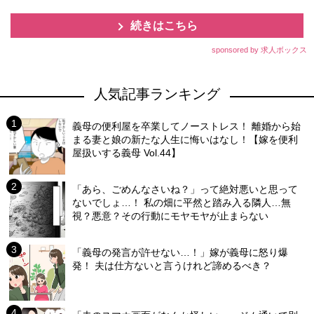
続きはこちら
sponsored by 求人ボックス
人気記事ランキング
義母の便利屋を卒業してノーストレス！ 離婚から始
まる妻と娘の新たな人生に悔いはなし！【嫁を便利
屋扱いする義母 Vol.44】
「あら、ごめんなさいね？」って絶対悪いと思って
ないでしょ…！ 私の畑に平然と踏み入る隣人…無
視？悪意？その行動にモヤモヤが止まらない
「義母の発言が許せない…！」嫁が義母に怒り爆
発！ 夫は仕方ないと言うけれど諦めるべき？