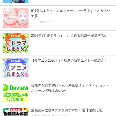
朝1分貼るだけ！ミルクピールで一日中ずっとうるツ
ヤ肌
（PR）サボリーノ
2026年7月夏ドラマも、注目作＆話題作が勢ぞろい！
【夏アニメ2026】7月期夏の新アニメを一挙紹介！
芸能界を志す10代～20代を応援！オーディション・
スクール情報はDeview
漫画読み放題サブスクおすすめ11選【徹底比較】