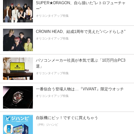
SUPER★DRAGON、自ら描いた”レトロフューチャ
ー”
オリコンタイアップ特集
CROWN HEAD、結成1周年で見えた”バンドらしさ”
オリコンタイアップ特集
パソコンメーカー社員が本気で選ぶ「10万円台PC3
選」
オリコンタイアップ特集
一番似合う登場人物は…『VIVANT』限定ウオッチ
オリコンタイアップ特集
自販機にピッ！ですぐに買えちゃう
（PR）ジハンピ