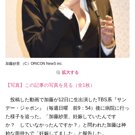
加藤紗里 （C）ORICON NewS inc.
拡大する
【写真】この記事の写真を見る（全1枚）
投稿した動画で加藤が12日に生出演したTBS系『サン
デー・ジャポン』（毎週日曜 前9：54）後に病院に行っ
た様子を追った。「加藤紗里、妊娠していたんです
か？ していなかったんですか？」と問われた加藤は神
妙な面持ちで「妊娠してました」と報告した。