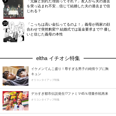
「元嫁と別れた理由ってそれ？」友人から夫の過去
を突っ込まれ不安…信じて結婚した夫の過去まで信
じれる？
「こっちは高い金払ってるのよ！」義母が両家の顔
合わせで突然豹変!? 結婚式では返金要求まで!? 優し
いと信じた義母の本性
eltha イチオシ特集
イケメンてんこ盛り！尊すぎる男子の純情ラブに胸
キュン
オリコンタイアップ特集
デカすぎ都市伝説発生!?ファミマ45％増量作戦再来
オリコンタイアップ特集