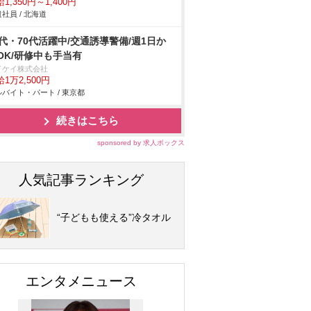
1,350円～1,400円
社員 / 北海道
0代・70代活躍中/交通誘導警備/週1日か
OK/研修中も手当有
イケイ株式会社
1万2,500円
バイト・パート / 東京都
続きはこちら
sponsored by 求人ボックス
人気記事ランキング
“子どもも使える”冷タオル
エンタメニュース