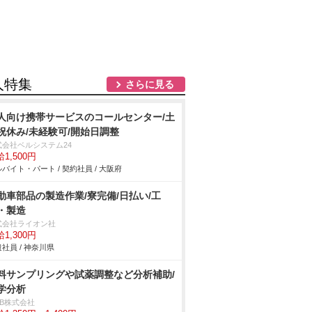
人特集
さらに見る
人向け携帯サービスのコールセンター/土
祝休み/未経験可/開始日調整
式会社ベルシステム24
1,500円
バイト・パート / 契約社員 / 大阪府
動車部品の製造作業/寮完備/日払い/工
・製造
式会社ライオン社
1,300円
社員 / 神奈川県
料サンプリングや試薬調整など分析補助/
学分析
DB株式会社