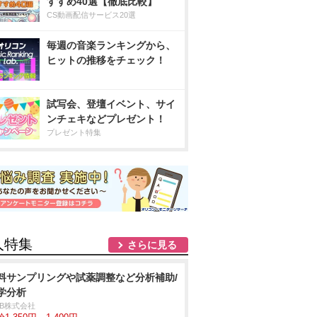
すすめ40選【徹底比較】
CS動画配信サービス20選
毎週の音楽ランキングから、
ヒットの推移をチェック！
試写会、登壇イベント、サイ
ンチェキなどプレゼント！
プレゼント特集
人特集
さらに見る
料サンプリングや試薬調整など分析補助/
学分析
DB株式会社