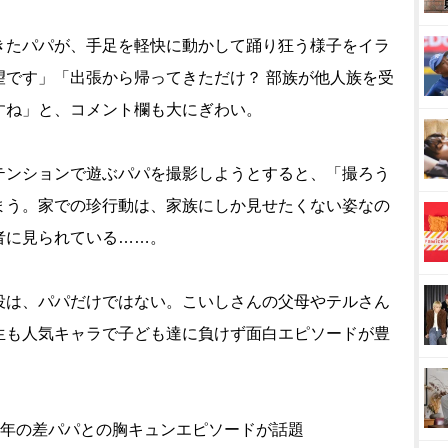
たパパが、手足を軽快に動かして踊り狂う様子をイラ
望です」「出張から帰ってきただけ？ 部族が他人族を受
すね」と、コメント欄も大にぎわい。
ンションで遊ぶパパを撮影しようとすると、「撮ろう
まう。家での珍行動は、家族にしか見せたくない姿なの
者に見られている……。
は、パパだけではない。こいしさんの父母やテルさん
生も人気キャラで子ども達に負けず面白エピソードが豊
、年の差パパとの胸キュンエピソードが話題