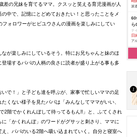
時給
、3歳差の兄妹を育てるママ。クスッと笑える育児漫画が人
派遣
活の中で、記憶にとどめておきたい！と思ったことをメ
6
万のフォロワーがヒビユウさんの漫画を楽しみにしてい
ら
テ
日給
アル
なが楽しみにしているそう。特にお兄ちゃんと妹のほ
に登場するパパの人柄の良さに読者が盛り上がる事も多
いで！」と子ども達を呼ぶが、家事で忙しいママの足
れたくない様子を見たパパは「みんなしてママがいい、
で2階でかくれんぼして待ってるもん!!」と、ふてくされ
ちに「かくれんぼ」のワードがグサッと刺さり、ママに
変え、パパのいる2階へ吸い込まれていく。自分と寝室へ