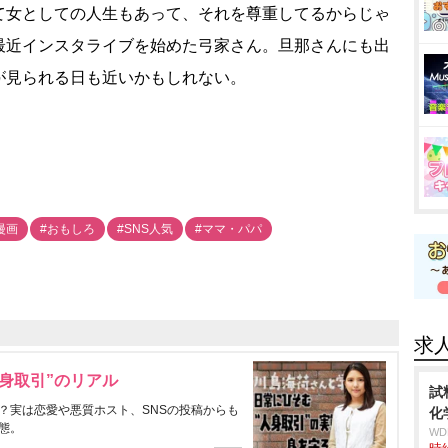
て女としての人生もあって、それを尊重してるからじゃ
最近インスタライブを始めた弓家さん。旦那さんにも出
が見られる日も近いかもしれない。
漫画
#おもしろ
#SNS人気
#ママ・パパ
求
身取引”のリアル
試
？実は恋愛や悪質ホスト、SNSの投稿からも
化
態。
W