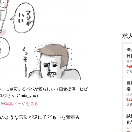
求
法
日
株
時給
アル
自
い」に嫉妬するパパが愛らしい（画像提供・ヒビ
場
株
ユウさん ＠hibi_yuu）
時給
写真ページを見る
派遣
試
年のような言動が逆に子ども心を鷲掴み
化
W