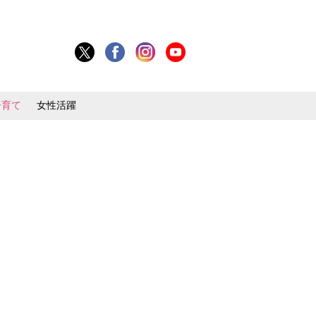
子育て
女性活躍