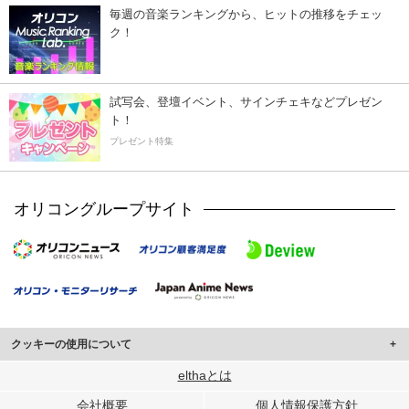
毎週の音楽ランキングから、ヒットの推移をチェッ
ク！
試写会、登壇イベント、サインチェキなどプレゼン
ト！
プレゼント特集
オリコングループサイト
クッキーの使用について
このサイトでは Cookie を使用して、ユーザーに合わせたコンテンツや広告の
elthaとは
表示、ソーシャル メディア機能の提供、広告の表示回数やクリック数の測定を
会社概要
個人情報保護方針
行っています。