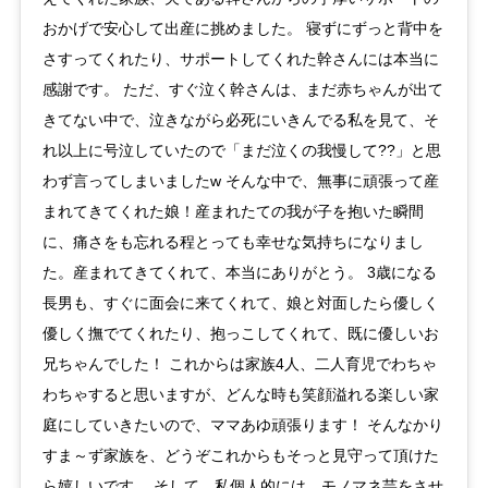
おかげで安心して出産に挑めました。 寝ずにずっと背中を
さすってくれたり、サポートしてくれた幹さんには本当に
感謝です。 ただ、すぐ泣く幹さんは、まだ赤ちゃんが出て
きてない中で、泣きながら必死にいきんでる私を見て、そ
れ以上に号泣していたので「まだ泣くの我慢して??」と思
わず言ってしまいましたw そんな中で、無事に頑張って産
まれてきてくれた娘！産まれたての我が子を抱いた瞬間
に、痛さをも忘れる程とっても幸せな気持ちになりまし
た。産まれてきてくれて、本当にありがとう。 3歳になる
長男も、すぐに面会に来てくれて、娘と対面したら優しく
優しく撫でてくれたり、抱っこしてくれて、既に優しいお
兄ちゃんでした！ これからは家族4人、二人育児でわちゃ
わちゃすると思いますが、どんな時も笑顔溢れる楽しい家
庭にしていきたいので、ママあゆ頑張ります！ そんなかり
すま～ず家族を、どうぞこれからもそっと見守って頂けた
ら嬉しいです。 そして、私個人的には、モノマネ芸をさせ