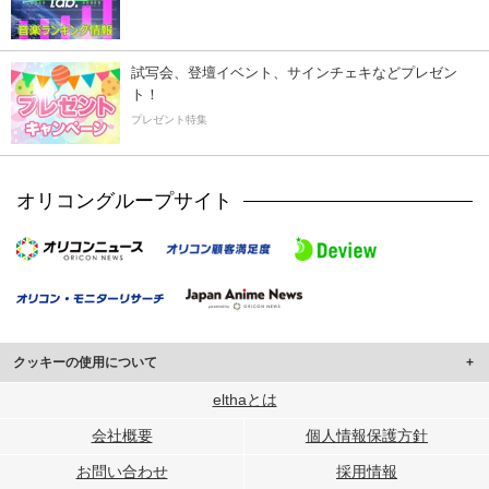
試写会、登壇イベント、サインチェキなどプレゼン
ト！
プレゼント特集
オリコングループサイト
クッキーの使用について
このサイトでは Cookie を使用して、ユーザーに合わせたコンテンツや広告の
elthaとは
表示、ソーシャル メディア機能の提供、広告の表示回数やクリック数の測定を
会社概要
個人情報保護方針
行っています。
また、ユーザーによるサイトの利用状況についても情報を収集し、ソーシャル
お問い合わせ
採用情報
メディアや広告配信、データ解析の各パートナーに提供しています。