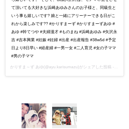
て頂いてる大好きな浜崎あゆみさんのお子様と、同級生と
いう事も嬉しいです? 娘と一緒にアリーナーできる日がこ
れから楽しみです?? #かりすまーず #かりすまーずあゆ #
あゆ #幹てつや #夫婦漫才 #ものまね #浜崎あゆみ #矢沢永
吉 #吉本興業 #妊娠 #妊婦 #出産 #出産報告 #38w5d #予定
日より8日早い #経産婦 #一男一女 #二人育児 #女の子ママ
#男の子ママ
かりすま～ず あゆ
(@ayu.karisumazu)がシェアした投稿 -
2020