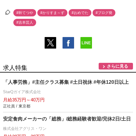
#幹てつ
#かりすま～ず
#おめでた
#ブログ発
#吉本芸人
さらに見る
求人特集
「人事労務」#主任クラス募集 #土日祝休 #年休120日以上
StarQガイア株式会社
月給35万円～40万円
正社員 / 東京都
安定食肉メーカーの「総務」/総務経験者歓迎/完休2日/土日
株式会社アグリス・ワン