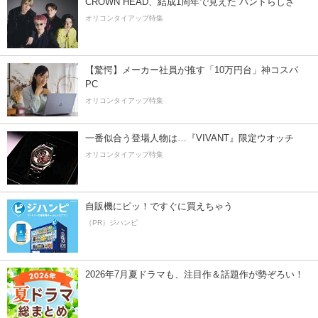
CROWN HEAD、結成1周年で見えた”バンドらしさ”
オリコンタイアップ特集
【驚愕】メーカー社員が推す「10万円台」神コスパ
PC
オリコンタイアップ特集
一番似合う登場人物は…『VIVANT』限定ウオッチ
オリコンタイアップ特集
自販機にピッ！ですぐに買えちゃう
（PR）ジハンピ
2026年7月夏ドラマも、注目作＆話題作が勢ぞろい！