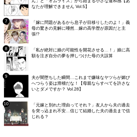
ん」と「オムライス」から始まる小さな違和感【あ
なたが理解できません Vol.5】
「嫁に問題があるから息子が目移りしたのよ！」義
母の驚きの見解に唖然…嫁の高学歴が原因だと主
張!?
「私が絶対に娘の可能性を開花させる…！」娘に高
額を注ぎ自分の夢を押しつけた母の大誤算
夫が闇堕ちした瞬間…これまで嫌味なヤツらが媚び
へつらう姿は滑稽だな！【母親ならすべてを許さな
いとダメですか？ Vol.28】
「元嫁と別れた理由ってそれ？」友人から夫の過去
を突っ込まれ不安…信じて結婚した夫の過去まで信
じれる？