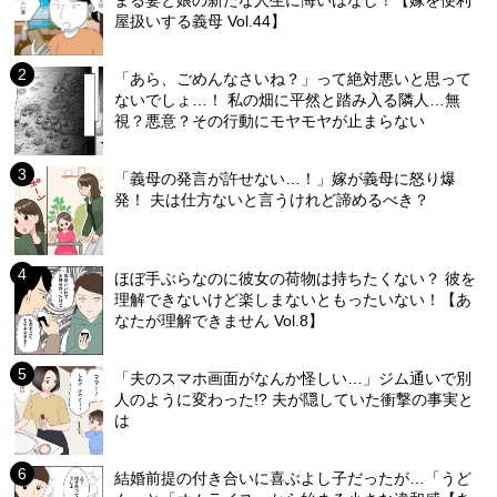
まる妻と娘の新たな人生に悔いはなし！【嫁を便利
屋扱いする義母 Vol.44】
「あら、ごめんなさいね？」って絶対悪いと思って
ないでしょ…！ 私の畑に平然と踏み入る隣人…無
視？悪意？その行動にモヤモヤが止まらない
「義母の発言が許せない…！」嫁が義母に怒り爆
発！ 夫は仕方ないと言うけれど諦めるべき？
ほぼ手ぶらなのに彼女の荷物は持ちたくない？ 彼を
理解できないけど楽しまないともったいない！【あ
なたが理解できません Vol.8】
「夫のスマホ画面がなんか怪しい…」ジム通いで別
人のように変わった!? 夫が隠していた衝撃の事実と
は
結婚前提の付き合いに喜ぶよし子だったが…「うど