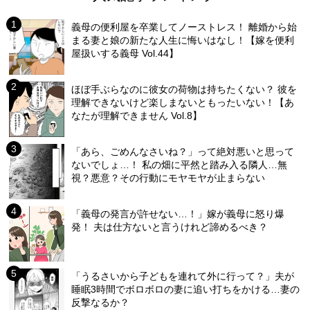
義母の便利屋を卒業してノーストレス！ 離婚から始
まる妻と娘の新たな人生に悔いはなし！【嫁を便利
屋扱いする義母 Vol.44】
ほぼ手ぶらなのに彼女の荷物は持ちたくない？ 彼を
理解できないけど楽しまないともったいない！【あ
なたが理解できません Vol.8】
「あら、ごめんなさいね？」って絶対悪いと思って
ないでしょ…！ 私の畑に平然と踏み入る隣人…無
視？悪意？その行動にモヤモヤが止まらない
「義母の発言が許せない…！」嫁が義母に怒り爆
発！ 夫は仕方ないと言うけれど諦めるべき？
「うるさいから子どもを連れて外に行って？」夫が
睡眠3時間でボロボロの妻に追い打ちをかける…妻の
反撃なるか？