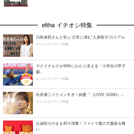
eltha イチオシ特集
川島海荷さんと学ぶ 日常に潜む“人身取引”のリアル
オリコンタイアップ特集
マクドナルドが40年にわたり支える「小学生の甲子
園」
オリコンタイアップ特集
向井康二イケメンすぎ！純愛『（LOVE SONG）』
オリコンタイアップ特集
お値段そのまま45％増量！ファミマ夏の大盤振る舞
い