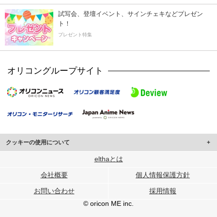
試写会、登壇イベント、サインチェキなどプレゼン
ト！
プレゼント特集
オリコングループサイト
クッキーの使用について
このサイトでは Cookie を使用して、ユーザーに合わせたコンテンツや広告の
elthaとは
表示、ソーシャル メディア機能の提供、広告の表示回数やクリック数の測定を
会社概要
個人情報保護方針
行っています。
また、ユーザーによるサイトの利用状況についても情報を収集し、ソーシャル
お問い合わせ
採用情報
メディアや広告配信、データ解析の各パートナーに提供しています。
各パートナーは、この情報とユーザーが各パートナーに提供した他の情報や、
© oricon ME inc.
ユーザーが各パートナーのサービスを使用したときに収集した他の情報を組み
合わせて使用することがあります。