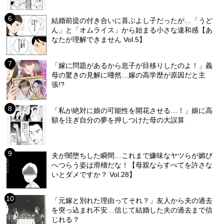
結婚前提の付き合いに喜ぶよし子だったが…「うど
ん」と「オムライス」から始まる小さな違和感【あ
なたが理解できません Vol.5】
「嫁に問題があるから息子が目移りしたのよ！」義
母の驚きの見解に唖然…嫁の高学歴が原因だと主
張!?
「私が絶対に娘の可能性を開花させる…！」娘に高
額を注ぎ自分の夢を押しつけた母の大誤算
夫が闇堕ちした瞬間…これまで嫌味なヤツらが媚び
へつらう姿は滑稽だな！【母親ならすべてを許さな
いとダメですか？ Vol.28】
「元嫁と別れた理由ってそれ？」友人から夫の過去
を突っ込まれ不安…信じて結婚した夫の過去まで信
じれる？