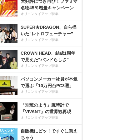
大好評につき再び！ファミマ
名物45％増量キャンペーン
オリコンタイアップ特集
SUPER★DRAGON、自ら描
いた”レトロフューチャー”
オリコンタイアップ特集
CROWN HEAD、結成1周年
で見えた”バンドらしさ”
オリコンタイアップ特集
パソコンメーカー社員が本気
で選ぶ「10万円台PC3選」
オリコンタイアップ特集
「別班のよう」腕時計で
『VIVANT』の世界観再現
オリコンタイアップ特集
自販機にピッ！ですぐに買え
ちゃう