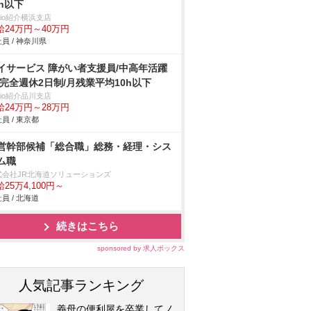
0h以下
trio紹介横浜支店
給24万円～40万円
員 / 神奈川県
イサービス 障がい者支援員/中高年活躍
/完全週休2日制/月残業平均10h以下
trio紹介品川支店
給24万円～28万円
員 / 東京都
営幹部候補「総合職」総務・経理・シス
ム職
式会社JR北海道ソリューションズ
25万4,100円～
員 / 北海道
続きはこちら
sponsored by 求人ボックス
人気記事ランキング
義母の便利屋を卒業してノ