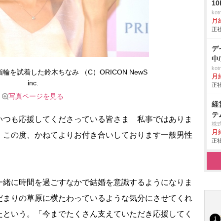
1
ko
月
正社
デ
中
ko
輪を試着した鈴木ちなみ （C）ORICON NewS
月
inc.
正社
写真ページを見る
経
テ
つも応援してくださっている皆さま 私事ではありま
株
月給
。この度、かねてよりお付き合いしております一般男性
正社
緒に時間を過ごすなかで結婚を意識するようになりま
だまりの草原に横たわっているような気分にさせてくれ
たという。「今までたくさん支えていただき応援してく