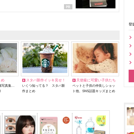
登
とめ
スタバ新作イッキ見せ！
天使級に可愛い子供たち
猫写真集…
いくつ知ってる？ スタバ新
ペットと子供の仲良しショッ
リ
作まとめ
ト他、SNS話題キッズまとめ