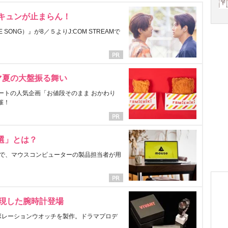
にキュンが止まらん！
ONG）』が8／５よりJ:COM STREAMで
マ夏の大盤振る舞い
ートの人気企画「お値段そのまま おかわり
催！
選」とは？
で、マウスコンピューターの製品担当者が用
表現した腕時計登場
ラボレーションウオッチを製作。ドラマプロデ