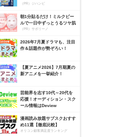
（PR）ジハンピ
朝1分貼るだけ！ミルクピー
ルで一日中ずっとうるツヤ肌
（PR）サボリーノ
2026年7月夏ドラマも、注目
作＆話題作が勢ぞろい！
【夏アニメ2026】7月期夏の
新アニメを一挙紹介！
芸能界を志す10代～20代を
応援！オーディション・スク
ール情報はDeview
漫画読み放題サブスクおすす
め11選【徹底比較】
オリコン顧客満足度ランキング