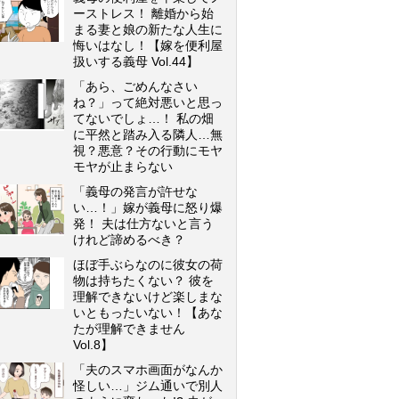
ーストレス！ 離婚から始
まる妻と娘の新たな人生に
悔いはなし！【嫁を便利屋
扱いする義母 Vol.44】
「あら、ごめんなさい
ね？」って絶対悪いと思っ
てないでしょ…！ 私の畑
に平然と踏み入る隣人…無
視？悪意？その行動にモヤ
モヤが止まらない
「義母の発言が許せな
い…！」嫁が義母に怒り爆
発！ 夫は仕方ないと言う
けれど諦めるべき？
ほぼ手ぶらなのに彼女の荷
物は持ちたくない？ 彼を
理解できないけど楽しまな
いともったいない！【あな
たが理解できません
Vol.8】
「夫のスマホ画面がなんか
怪しい…」ジム通いで別人