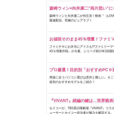
森崎ウィン×向井康二“両片思い”
森崎ウィンと向井康二がW主演！映画『（LOVE S
最速配信。究極のピュアラブ！
お値段そのまま45％増量！ファミ
ファミチキにお弁当にアイスも!?ファミリーマ
45％増量作戦」が今夏、シリーズ初の年2回開
プロ厳選！目的別「おすすめPC９
用途に合うパソコン選びは意外と難しい。そこ
途別のおすすめモデルをご紹介！
『VIVANT』続編の鍵は…世界観
セイコーが、TBS系日曜劇場『VIVANT』コ
ューサーとセイコー担当者が魅力を解説する。