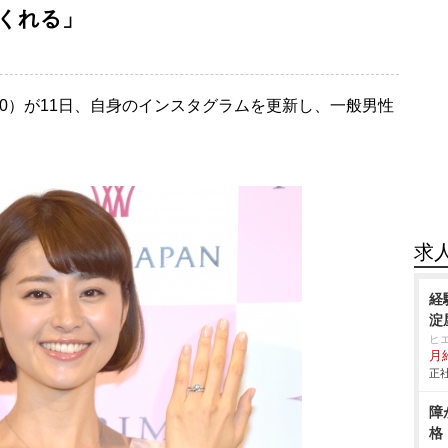
くれる」
30）が11日、自身のインスタグラムを更新し、一般男性
求
経
淀
ヒ
月給
正社
障
格