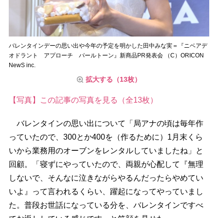
バレンタインデーの思い出や今年の予定を明かした田中みな実＝『ニベアデ
オドラント アプローチ パールトーン』新商品PR発表会 （C）ORICON
NewS inc.
拡大する（13枚）
【写真】この記事の写真を見る（全13枚）
バレンタインの思い出について「局アナの頃は毎年作
っていたので、300とか400を（作るために）1月末くら
いから業務用のオーブンをレンタルしていましたね」と
回顧。「寝ずにやっていたので、両親が心配して『無理
しないで、そんなに泣きながらやるんだったらやめてい
いよ』って言われるくらい、躍起になってやっていまし
た。普段お世話になっている分を、バレンタインですべ