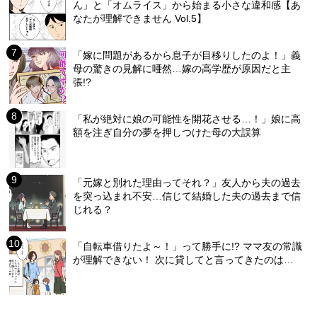
ん」と「オムライス」から始まる小さな違和感【あ
なたが理解できません Vol.5】
「嫁に問題があるから息子が目移りしたのよ！」義
母の驚きの見解に唖然…嫁の高学歴が原因だと主
張!?
「私が絶対に娘の可能性を開花させる…！」娘に高
額を注ぎ自分の夢を押しつけた母の大誤算
「元嫁と別れた理由ってそれ？」友人から夫の過去
を突っ込まれ不安…信じて結婚した夫の過去まで信
じれる？
「自転車借りたよ～！」って勝手に!? ママ友の常識
が理解できない！ 次に貸してと言ってきたのは…