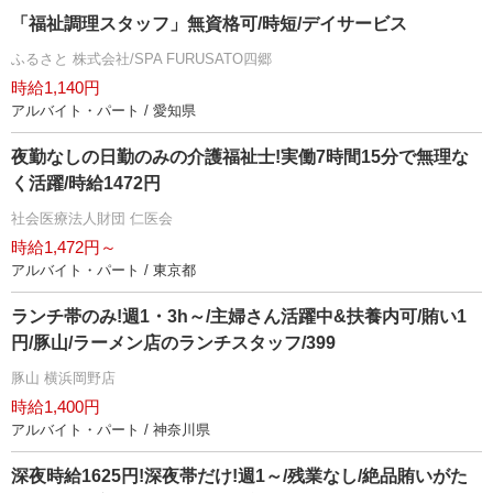
「福祉調理スタッフ」無資格可/時短/デイサービス
ふるさと 株式会社/SPA FURUSATO四郷
時給1,140円
アルバイト・パート / 愛知県
夜勤なしの日勤のみの介護福祉士!実働7時間15分で無理な
く活躍/時給1472円
社会医療法人財団 仁医会
時給1,472円～
アルバイト・パート / 東京都
ランチ帯のみ!週1・3h～/主婦さん活躍中&扶養内可/賄い1
円/豚山/ラーメン店のランチスタッフ/399
豚山 横浜岡野店
時給1,400円
アルバイト・パート / 神奈川県
深夜時給1625円!深夜帯だけ!週1～/残業なし/絶品賄いがた