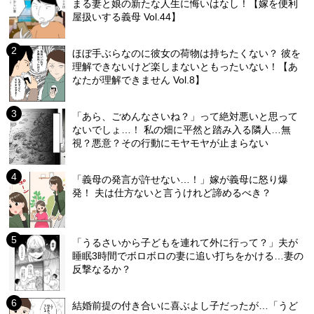
まる妻と娘の新たな人生に悔いはなし！【嫁を便利
屋扱いする義母 Vol.44】
ほぼ手ぶらなのに彼女の荷物は持ちたくない？ 彼を
理解できないけど楽しまないともったいない！【あ
なたが理解できません Vol.8】
「あら、ごめんなさいね？」って絶対悪いと思って
ないでしょ…！ 私の畑に平然と踏み入る隣人…無
視？悪意？その行動にモヤモヤが止まらない
「義母の発言が許せない…！」嫁が義母に怒り爆
発！ 夫は仕方ないと言うけれど諦めるべき？
「うるさいから子どもを連れて外に行って？」夫が
睡眠3時間でボロボロの妻に追い打ちをかける…妻の
反撃なるか？
結婚前提の付き合いに喜ぶよし子だったが…「うど