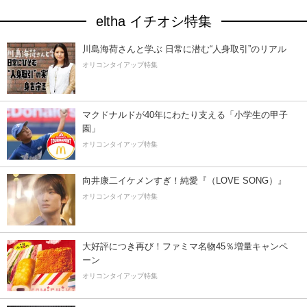
eltha イチオシ特集
川島海荷さんと学ぶ 日常に潜む“人身取引”のリアル
オリコンタイアップ特集
マクドナルドが40年にわたり支える「小学生の甲子
園」
オリコンタイアップ特集
向井康二イケメンすぎ！純愛『（LOVE SONG）』
オリコンタイアップ特集
大好評につき再び！ファミマ名物45％増量キャンペ
ーン
オリコンタイアップ特集