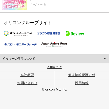
プレゼント特集
オリコングループサイト
クッキーの使用について
このサイトでは Cookie を使用して、ユーザーに合わせたコンテンツや広告の
elthaとは
表示、ソーシャル メディア機能の提供、広告の表示回数やクリック数の測定を
会社概要
個人情報保護方針
行っています。
また、ユーザーによるサイトの利用状況についても情報を収集し、ソーシャル
お問い合わせ
採用情報
メディアや広告配信、データ解析の各パートナーに提供しています。
各パートナーは、この情報とユーザーが各パートナーに提供した他の情報や、
© oricon ME inc.
ユーザーが各パートナーのサービスを使用したときに収集した他の情報を組み
合わせて使用することがあります。