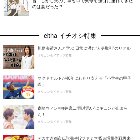
言…しかし夫の了承ゼロで実母を強引に連れてきた
のは妻だった!?
eltha イチオシ特集
川島海荷さんと学ぶ 日常に潜む“人身取引”のリアル
オリコンタイアップ特集
マクドナルドが40年にわたり支える「小学生の甲子
園」
オリコンタイアップ特集
森崎ウィン×向井康二“両片思い”にキュンが止まら
ん！
オリコンタイアップ特集
デカすぎ都市伝説発生!?ファミマ45％増量作戦再来