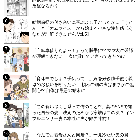
睡眠3時間でボロボロの妻に追い打ちをかける…妻の
反撃なるか？
結婚前提の付き合いに喜ぶよし子だったが…「うど
ん」と「オムライス」から始まる小さな違和感【あ
なたが理解できません Vol.5】
「自転車借りたよ～！」って勝手に!? ママ友の常識
が理解できない！ 次に貸してと言ってきたのは…
「育休中でしょ？手伝って！」嫁を好き勝手使う義
母のお願いを断りたい！ 頼みの綱の夫はまさかの無
関心!? 自体は最悪の結末に…
「この食い尽くし系って俺のこと!?」妻のSNSで知
った自分の姿…映えのためなら家族は二の次？ イン
フルエンサー妻の本性に夫が限界寸前！
「なんでお義母さんと同居？」一見冷たい夫の発