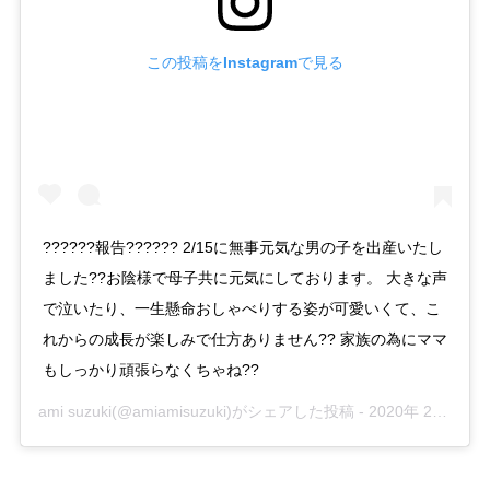
この投稿をInstagramで見る
??????報告?????? 2/15に無事元気な男の子を出産いたし
ました??お陰様で母子共に元気にしております。 大きな声
で泣いたり、一生懸命おしゃべりする姿が可愛いくて、こ
れからの成長が楽しみで仕方ありません?? 家族の為にママ
もしっかり頑張らなくちゃね??
ami suzuki
(@amiamisuzuki)がシェアした投稿 -
2020年 2月月16日午後11時02分PST