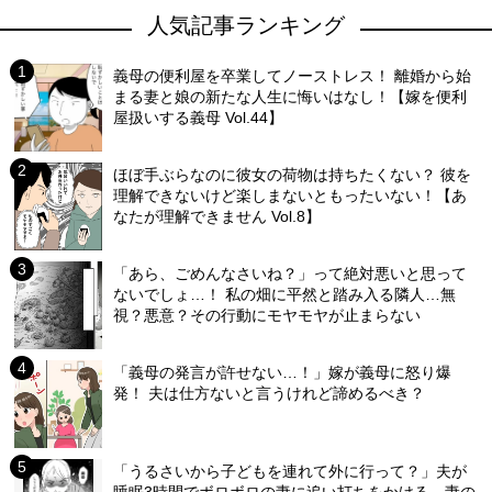
人気記事ランキング
義母の便利屋を卒業してノーストレス！ 離婚から始
まる妻と娘の新たな人生に悔いはなし！【嫁を便利
屋扱いする義母 Vol.44】
ほぼ手ぶらなのに彼女の荷物は持ちたくない？ 彼を
理解できないけど楽しまないともったいない！【あ
なたが理解できません Vol.8】
「あら、ごめんなさいね？」って絶対悪いと思って
ないでしょ…！ 私の畑に平然と踏み入る隣人…無
視？悪意？その行動にモヤモヤが止まらない
「義母の発言が許せない…！」嫁が義母に怒り爆
発！ 夫は仕方ないと言うけれど諦めるべき？
「うるさいから子どもを連れて外に行って？」夫が