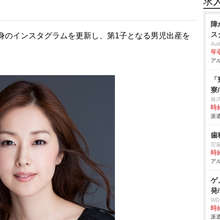
求
障
ス
自身のインスタグラムを更新し、第1子となる男児出産を
Aud
年
アル
「
寮
株
時給
派遣
歯
宮
時給
アル
ゲ
発
W
時給
派遣