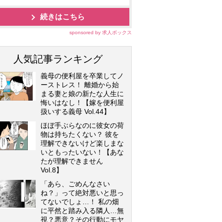
続きはこちら
sponsored by 求人ボックス
人気記事ランキング
義母の便利屋を卒業してノ
ーストレス！ 離婚から始
まる妻と娘の新たな人生に
悔いはなし！【嫁を便利屋
扱いする義母 Vol.44】
ほぼ手ぶらなのに彼女の荷
物は持ちたくない？ 彼を
理解できないけど楽しまな
いともったいない！【あな
たが理解できません
Vol.8】
「あら、ごめんなさい
ね？」って絶対悪いと思っ
てないでしょ…！ 私の畑
に平然と踏み入る隣人…無
視？悪意？その行動にモヤ