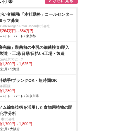
人特集
さらに見る
がい者採用/「本社勤務」コールセンター
タッフ募集
i Volkswagen Retail Japan株式会社
収264万円～384万円
バイト・パート / 東京都
寮完備」殺菌前の牛乳の細菌検査/即入
/製造・工場/日勤/日払い/工場・製造
式会社京栄センター
1,300円～1,625円
社員 / 北海道
科助手/ブランクOK・短時間OK
歯科医院
1,280円
バイト・パート / 神奈川県
ノム編集技術を活用した食物用植物の開
/化学分析
DB株式会社
1,700円～1,800円
社員 / 大阪府