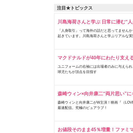
注目★トピックス
川島海荷さんと学ぶ 日常に潜む“人
「人身取引」って海外の話だと思ってませんか
起きています。川島海荷さんと学ぶリアルな実
マクドナルドが40年にわたり支え
ユニフォームの右袖には出場者のみに与えられ
球児たちが頂点を目指す
森崎ウィン×向井康二“両片思い”
森崎ウィンと向井康二がW主演！映画『（LOVE S
最速配信。究極のピュアラブ！
お値段そのまま45％増量！ファミ