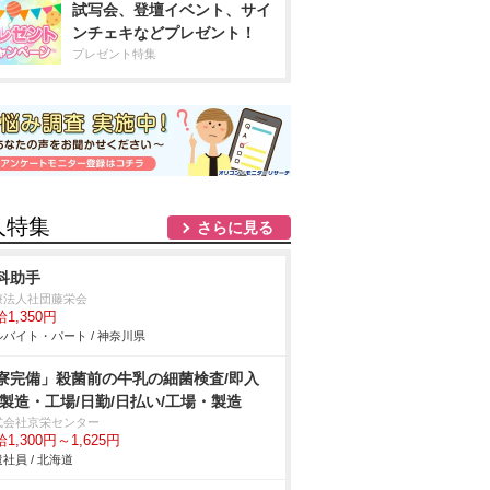
試写会、登壇イベント、サイ
ンチェキなどプレゼント！
プレゼント特集
人特集
さらに見る
科助手
療法人社団藤栄会
1,350円
バイト・パート / 神奈川県
寮完備」殺菌前の牛乳の細菌検査/即入
/製造・工場/日勤/日払い/工場・製造
式会社京栄センター
1,300円～1,625円
社員 / 北海道