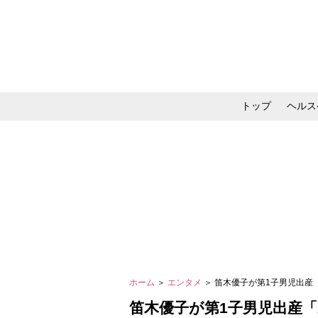
トップ
ヘルス
メイク・コスメ・スキ
ホーム
＞
エンタメ
＞ 笛木優子が第1子男児出
笛木優子が第1子男児出産