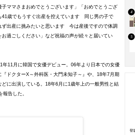
子ママさまおめでとうございます」「おめでとうござ
も41歳でもうすぐ出産を控えています 同じ男の子で
れず出産に挑みたいと思います 今は産後ですので体調
をお過ごしください」など祝福の声が続々と届いてい
001年11月に韓国で女優デビュー。06年より日本での女優
『ドクターX～外科医・大門未知子～』や、18年7月期
どに出演している。18年6月に1歳年上の一般男性と結
娠を報告した。
登