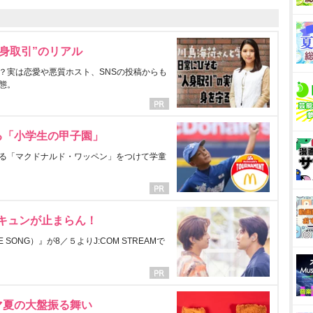
身取引”のリアル
？実は恋愛や悪質ホスト、SNSの投稿からも
態。
る「小学生の甲子園」
る「マクドナルド・ワッペン」をつけて学童
にキュンが止まらん！
ONG）』が8／５よりJ:COM STREAMで
マ夏の大盤振る舞い