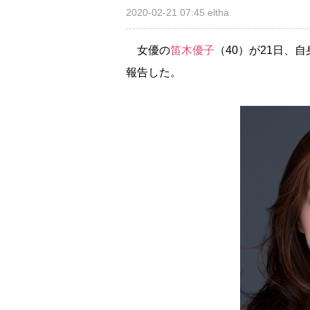
2020-02-21 07:45
eltha
女優の
笛木優子
（40）が21日、
報告した。