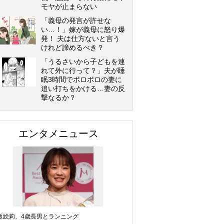
モヤが止まらない
「義母の発言が許せな
い…！」嫁が義母に怒り爆
発！ 夫は仕方ないと言う
けれど諦めるべき？
「うるさいから子どもを連
れて外に行って？」夫が睡
眠3時間でボロボロの妻に
追い打ちをかける…妻の反
撃なるか？
エンタメニュース
坂絵莉、4歳長男とランニング