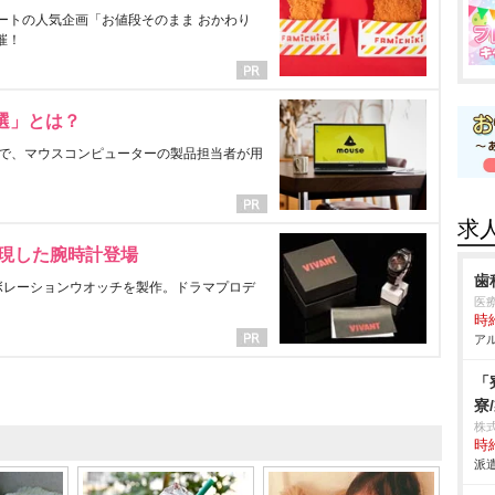
ートの人気企画「お値段そのまま おかわり
催！
選」とは？
で、マウスコンピューターの製品担当者が用
求
表現した腕時計登場
歯
ラボレーションウオッチを製作。ドラマプロデ
医
時給
アル
「
寮
株
時給
派遣