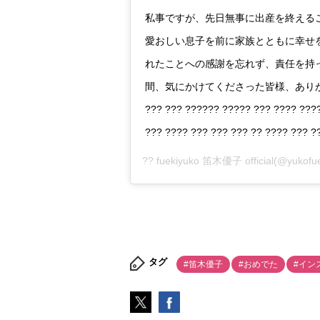
私事ですが、先日無事に出産を終える
愛おしい息子を前に家族とともに幸せ
れたことへの感謝を忘れず、責任を持
間、気にかけてくださった皆様、ありがとうご
??? ??? ?????? ????? ??? ???? ????
??? ???? ??? ??? ??? ?? ???? ??? ?
?? fuekiyuko 笛木優子 official
(@yukof
タグ
#笛木優子
#おめでた
#イン