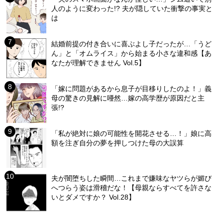
人のように変わった!? 夫が隠していた衝撃の事実と
は
結婚前提の付き合いに喜ぶよし子だったが…「うど
ん」と「オムライス」から始まる小さな違和感【あ
なたが理解できません Vol.5】
「嫁に問題があるから息子が目移りしたのよ！」義
母の驚きの見解に唖然…嫁の高学歴が原因だと主
張!?
「私が絶対に娘の可能性を開花させる…！」娘に高
額を注ぎ自分の夢を押しつけた母の大誤算
夫が闇堕ちした瞬間…これまで嫌味なヤツらが媚び
へつらう姿は滑稽だな！【母親ならすべてを許さな
いとダメですか？ Vol.28】