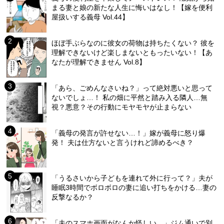
まる妻と娘の新たな人生に悔いはなし！【嫁を便利
屋扱いする義母 Vol.44】
ほぼ手ぶらなのに彼女の荷物は持ちたくない？ 彼を
理解できないけど楽しまないともったいない！【あ
なたが理解できません Vol.8】
「あら、ごめんなさいね？」って絶対悪いと思って
ないでしょ…！ 私の畑に平然と踏み入る隣人…無
視？悪意？その行動にモヤモヤが止まらない
「義母の発言が許せない…！」嫁が義母に怒り爆
発！ 夫は仕方ないと言うけれど諦めるべき？
「うるさいから子どもを連れて外に行って？」夫が
睡眠3時間でボロボロの妻に追い打ちをかける…妻の
反撃なるか？
「夫のスマホ画面がなんか怪しい…」ジム通いで別