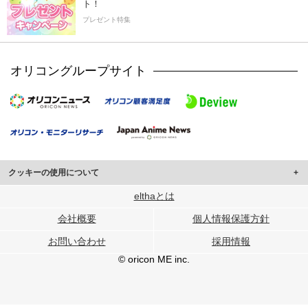
ト！
プレゼント特集
オリコングループサイト
クッキーの使用について
このサイトでは Cookie を使用して、ユーザーに合わせたコンテンツや広告の
elthaとは
表示、ソーシャル メディア機能の提供、広告の表示回数やクリック数の測定を
会社概要
個人情報保護方針
行っています。
また、ユーザーによるサイトの利用状況についても情報を収集し、ソーシャル
お問い合わせ
採用情報
メディアや広告配信、データ解析の各パートナーに提供しています。
各パートナーは、この情報とユーザーが各パートナーに提供した他の情報や、
© oricon ME inc.
ユーザーが各パートナーのサービスを使用したときに収集した他の情報を組み
合わせて使用することがあります。