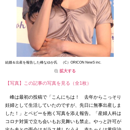
結婚＆出産を報告した峰なゆか氏 （C）ORICON NewS inc.
拡大する
【写真】この記事の写真を見る（全1枚）
峰は最初の投稿で「こんにちは！ 去年からこっそり
妊婦として生活していたのですが、先日に無事出産しま
した！」とベビーを抱く写真を添え報告。「産婦人科は
コロナ対策で立ち会いもお見舞いも禁止。やっと許可が
出た夫との面会はガラス越しなうえ、赤ちゃんは黄疸治