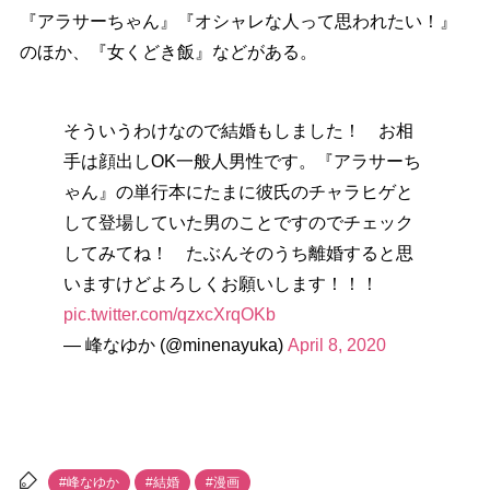
『アラサーちゃん』『オシャレな人って思われたい！』
のほか、『女くどき飯』などがある。
そういうわけなので結婚もしました！ お相
手は顔出しOK一般人男性です。『アラサーち
ゃん』の単行本にたまに彼氏のチャラヒゲと
して登場していた男のことですのでチェック
してみてね！ たぶんそのうち離婚すると思
いますけどよろしくお願いします！！！
pic.twitter.com/qzxcXrqOKb
— 峰なゆか (@minenayuka)
April 8, 2020
#峰なゆか
#結婚
#漫画