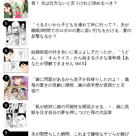
発！ 夫は仕方ないと言うけれど諦めるべき？
「うるさいから子どもを連れて外に行って？」夫が
睡眠3時間でボロボロの妻に追い打ちをかける…妻の
反撃なるか？
結婚前提の付き合いに喜ぶよし子だったが…「うど
ん」と「オムライス」から始まる小さな違和感【あ
なたが理解できません Vol.5】
「嫁に問題があるから息子が目移りしたのよ！」義
母の驚きの見解に唖然…嫁の高学歴が原因だと主
張!?
「私が絶対に娘の可能性を開花させる…！」娘に高
額を注ぎ自分の夢を押しつけた母の大誤算
夫が闇堕ちした瞬間…これまで嫌味なヤツらが媚び