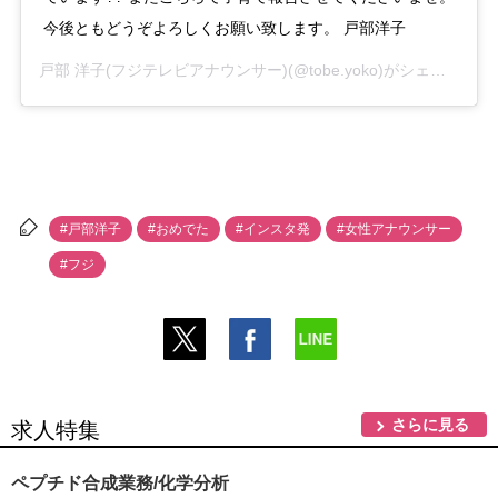
今後ともどうぞよろしくお願い致します。 戸部洋子
戸部 洋子(フジテレビアナウンサー)
(@tobe.yoko)がシェアした投稿 -
#戸部洋子
#おめでた
#インスタ発
#女性アナウンサー
#フジ
さらに見る
求人特集
ペプチド合成業務/化学分析