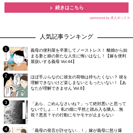
続きはこちら
sponsored by 求人ボックス
人気記事ランキング
義母の便利屋を卒業してノーストレス！ 離婚から始
まる妻と娘の新たな人生に悔いはなし！【嫁を便利
屋扱いする義母 Vol.44】
ほぼ手ぶらなのに彼女の荷物は持ちたくない？ 彼を
理解できないけど楽しまないともったいない！【あ
なたが理解できません Vol.8】
「あら、ごめんなさいね？」って絶対悪いと思って
ないでしょ…！ 私の畑に平然と踏み入る隣人…無
視？悪意？その行動にモヤモヤが止まらない
「義母の発言が許せない…！」嫁が義母に怒り爆