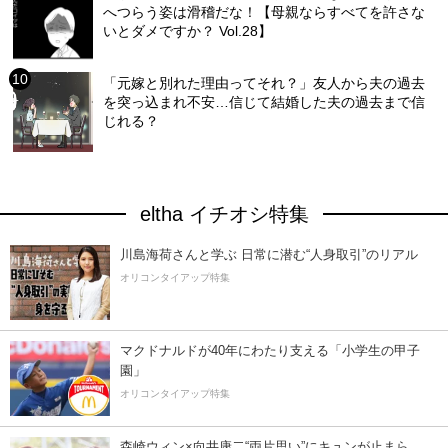
へつらう姿は滑稽だな！【母親ならすべてを許さな
いとダメですか？ Vol.28】
「元嫁と別れた理由ってそれ？」友人から夫の過去
を突っ込まれ不安…信じて結婚した夫の過去まで信
じれる？
eltha イチオシ特集
川島海荷さんと学ぶ 日常に潜む“人身取引”のリアル
オリコンタイアップ特集
マクドナルドが40年にわたり支える「小学生の甲子
園」
オリコンタイアップ特集
森崎ウィン×向井康二“両片思い”にキュンが止まら