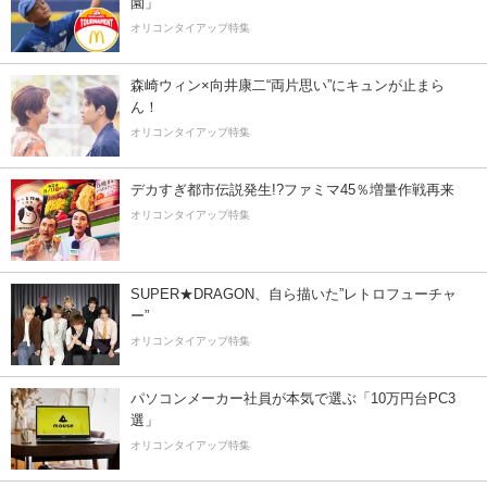
園」
オリコンタイアップ特集
森崎ウィン×向井康二“両片思い”にキュンが止まら
ん！
オリコンタイアップ特集
デカすぎ都市伝説発生!?ファミマ45％増量作戦再来
オリコンタイアップ特集
SUPER★DRAGON、自ら描いた”レトロフューチャ
ー”
オリコンタイアップ特集
パソコンメーカー社員が本気で選ぶ「10万円台PC3
選」
オリコンタイアップ特集