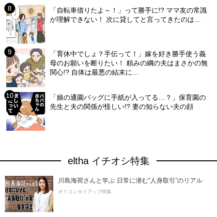
「自転車借りたよ～！」って勝手に!? ママ友の常識
が理解できない！ 次に貸してと言ってきたのは…
「育休中でしょ？手伝って！」嫁を好き勝手使う義
母のお願いを断りたい！ 頼みの綱の夫はまさかの無
関心!? 自体は最悪の結末に…
「娘の通園バッグに手紙が入ってる…？」保育園の
先生と夫の関係が怪しい!? 妻の知らない夫の顔
eltha イチオシ特集
川島海荷さんと学ぶ 日常に潜む“人身取引”のリアル
オリコンタイアップ特集