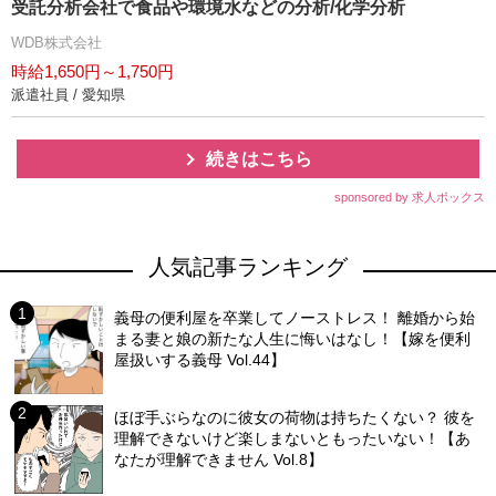
受託分析会社で食品や環境水などの分析/化学分析
WDB株式会社
時給1,650円～1,750円
派遣社員 / 愛知県
続きはこちら
sponsored by 求人ボックス
人気記事ランキング
義母の便利屋を卒業してノーストレス！ 離婚から始
まる妻と娘の新たな人生に悔いはなし！【嫁を便利
屋扱いする義母 Vol.44】
ほぼ手ぶらなのに彼女の荷物は持ちたくない？ 彼を
理解できないけど楽しまないともったいない！【あ
なたが理解できません Vol.8】