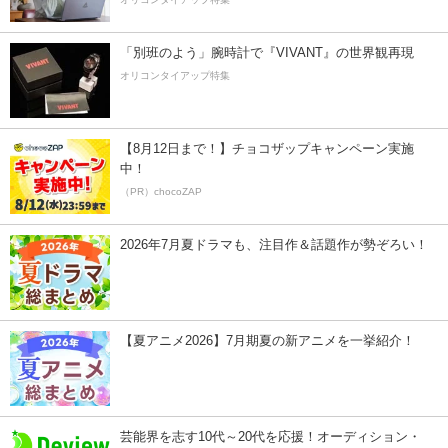
「別班のよう」腕時計で『VIVANT』の世界観再現
オリコンタイアップ特集
【8月12日まで！】チョコザップキャンペーン実施
中！
（PR）chocoZAP
2026年7月夏ドラマも、注目作＆話題作が勢ぞろい！
【夏アニメ2026】7月期夏の新アニメを一挙紹介！
芸能界を志す10代～20代を応援！オーディション・