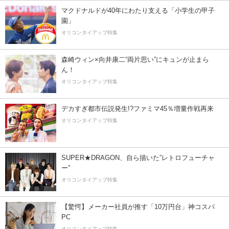
マクドナルドが40年にわたり支える「小学生の甲子
園」
オリコンタイアップ特集
森崎ウィン×向井康二“両片思い”にキュンが止まら
ん！
オリコンタイアップ特集
デカすぎ都市伝説発生!?ファミマ45％増量作戦再来
オリコンタイアップ特集
SUPER★DRAGON、自ら描いた”レトロフューチャ
ー”
オリコンタイアップ特集
【驚愕】メーカー社員が推す「10万円台」神コスパ
PC
オリコンタイアップ特集