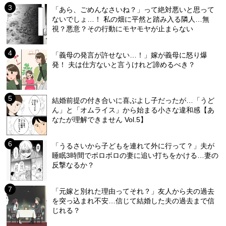
「あら、ごめんなさいね？」って絶対悪いと思って
ないでしょ…！ 私の畑に平然と踏み入る隣人…無
視？悪意？その行動にモヤモヤが止まらない
「義母の発言が許せない…！」嫁が義母に怒り爆
発！ 夫は仕方ないと言うけれど諦めるべき？
結婚前提の付き合いに喜ぶよし子だったが…「うど
ん」と「オムライス」から始まる小さな違和感【あ
なたが理解できません Vol.5】
「うるさいから子どもを連れて外に行って？」夫が
睡眠3時間でボロボロの妻に追い打ちをかける…妻の
反撃なるか？
「元嫁と別れた理由ってそれ？」友人から夫の過去
を突っ込まれ不安…信じて結婚した夫の過去まで信
じれる？