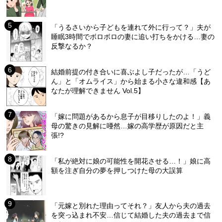
「うるさいから子どもを連れて外に行って？」夫が
睡眠3時間でボロボロの妻に追い打ちをかける…妻の
反撃なるか？
結婚前提の付き合いに喜ぶよし子だったが…「うど
ん」と「オムライス」から始まる小さな違和感【あ
なたが理解できません Vol.5】
「嫁に問題があるから息子が目移りしたのよ！」義
母の驚きの見解に唖然…嫁の高学歴が原因だと主
張!?
「私が絶対に娘の可能性を開花させる…！」娘に高
額を注ぎ自分の夢を押しつけた母の大誤算
「元嫁と別れた理由ってそれ？」友人から夫の過去
を突っ込まれ不安…信じて結婚した夫の過去まで信