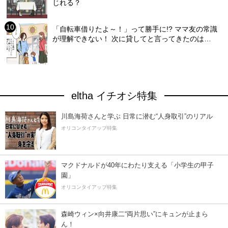
じれる？
「自転車借りたよ～！」って勝手に!? ママ友の常識
が理解できない！ 次に貸してと言ってきたのは…
eltha イチオシ特集
川島海荷さんと学ぶ 日常に潜む“人身取引”のリアル
オリコンタイアップ特集
マクドナルドが40年にわたり支える「小学生の甲子
園」
オリコンタイアップ特集
森崎ウィン×向井康二“両片思い”にキュンが止まら
ん！