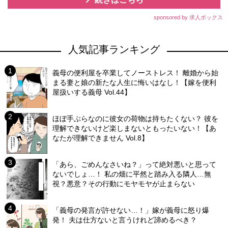
sponsored by 求人ボックス
人気記事ランキング
義母の便利屋を卒業してノーストレス！ 離婚から始
まる妻と娘の新たな人生に悔いはなし！【嫁を便利
屋扱いする義母 Vol.44】
ほぼ手ぶらなのに彼女の荷物は持ちたくない？ 彼を
理解できないけど楽しまないともったいない！【あ
なたが理解できません Vol.8】
「あら、ごめんなさいね？」って絶対悪いと思って
ないでしょ…！ 私の畑に平然と踏み入る隣人…無
視？悪意？その行動にモヤモヤが止まらない
「義母の発言が許せない…！」嫁が義母に怒り爆
発！ 夫は仕方ないと言うけれど諦めるべき？