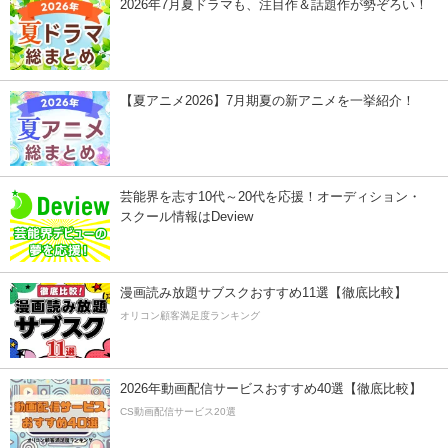
2026年7月夏ドラマも、注目作＆話題作が勢ぞろい！
【夏アニメ2026】7月期夏の新アニメを一挙紹介！
芸能界を志す10代～20代を応援！オーディション・
スクール情報はDeview
漫画読み放題サブスクおすすめ11選【徹底比較】
オリコン顧客満足度ランキング
2026年動画配信サービスおすすめ40選【徹底比較】
CS動画配信サービス20選