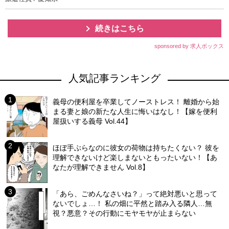
続きはこちら
sponsored by 求人ボックス
人気記事ランキング
義母の便利屋を卒業してノーストレス！ 離婚から始
まる妻と娘の新たな人生に悔いはなし！【嫁を便利
屋扱いする義母 Vol.44】
ほぼ手ぶらなのに彼女の荷物は持ちたくない？ 彼を
理解できないけど楽しまないともったいない！【あ
なたが理解できません Vol.8】
「あら、ごめんなさいね？」って絶対悪いと思って
ないでしょ…！ 私の畑に平然と踏み入る隣人…無
視？悪意？その行動にモヤモヤが止まらない