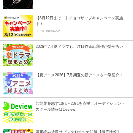
【8月12日まで！】チョコザップキャンペーン実施
中！
（PR）chocoZAP
2026年7月夏ドラマも、注目作＆話題作が勢ぞろい！
【夏アニメ2026】7月期夏の新アニメを一挙紹介！
芸能界を志す10代～20代を応援！オーディション・
スクール情報はDeview
漫画読み放題サブスクおすすめ11選【徹底比較】