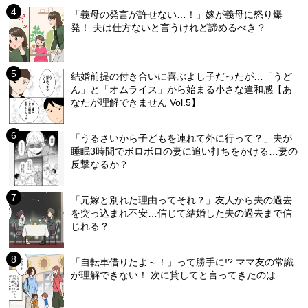
「義母の発言が許せない…！」嫁が義母に怒り爆
発！ 夫は仕方ないと言うけれど諦めるべき？
結婚前提の付き合いに喜ぶよし子だったが…「うど
ん」と「オムライス」から始まる小さな違和感【あ
なたが理解できません Vol.5】
「うるさいから子どもを連れて外に行って？」夫が
睡眠3時間でボロボロの妻に追い打ちをかける…妻の
反撃なるか？
「元嫁と別れた理由ってそれ？」友人から夫の過去
を突っ込まれ不安…信じて結婚した夫の過去まで信
じれる？
「自転車借りたよ～！」って勝手に!? ママ友の常識
が理解できない！ 次に貸してと言ってきたのは…