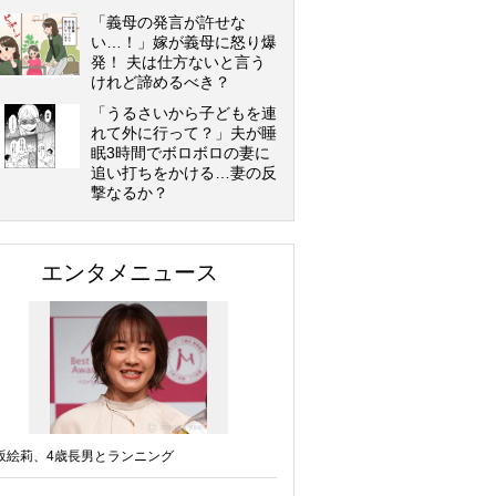
「義母の発言が許せな
い…！」嫁が義母に怒り爆
発！ 夫は仕方ないと言う
けれど諦めるべき？
「うるさいから子どもを連
れて外に行って？」夫が睡
眠3時間でボロボロの妻に
追い打ちをかける…妻の反
撃なるか？
エンタメニュース
坂絵莉、4歳長男とランニング