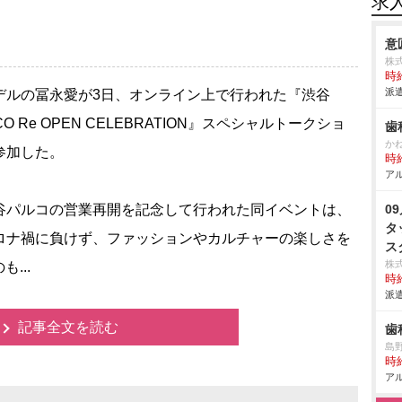
求
意
株
時給
派遣
ルの冨永愛が3日、オンライン上で行われた『渋谷
CO Re OPEN CELEBRATION』スペシャルトークショ
歯
か
参加した。
時給
アル
パルコの営業再開を記念して行われた同イベントは、
0
タ
ロナ禍に負けず、ファッションやカルチャーの楽しさを
ス
株
...
時給
派遣
記事全文を読む
歯
島
時給
アル