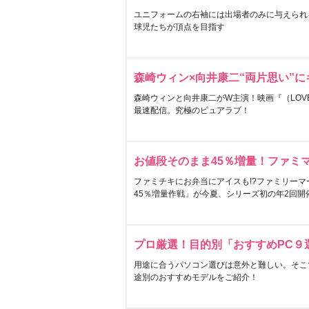
ユニフォームの右袖には出場者のみに与えられ
球児たちが頂点を目指す
森崎ウィン×向井康二“両片思い”
森崎ウィンと向井康二がW主演！映画『（LOVE S
最速配信。究極のピュアラブ！
お値段そのまま45％増量！ファミ
ファミチキにお弁当にアイスも!?ファミリーマ
45％増量作戦」が今夏、シリーズ初の年2回開
プロ厳選！目的別「おすすめPC９
用途に合うパソコン選びは意外と難しい。そこ
途別のおすすめモデルをご紹介！