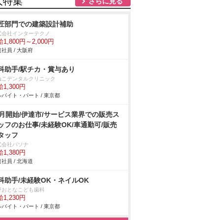
人特集
さらに見る
匠部門での建築設計補助
式会社インターテクノ
1,800円～2,000円
社員 / 大阪府
科助手/駅チカ・賞与あり
ねこデンタルクリニック
1,300円
バイト・パート / 東京都
9月開始/伊達市/サービス業界での販売ス
ッフのお仕事/未経験OK/車通勤可/販売
タッフ
式会社パソナ
1,380円
社員 / 北海道
科助手/未経験OK・ネイルOK
野おとなこども歯科
1,230円
バイト・パート / 東京都