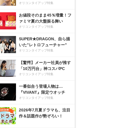
オリコンタイアップ特集
お値段そのまま45％増量！フ
ァミマ夏の大盤振る舞い
オリコンタイアップ特集
SUPER★DRAGON、自ら描
いた”レトロフューチャー”
オリコンタイアップ特集
【驚愕】メーカー社員が推す
「10万円台」神コスパPC
オリコンタイアップ特集
一番似合う登場人物は…
『VIVANT』限定ウオッチ
オリコンタイアップ特集
2026年7月夏ドラマも、注目
作＆話題作が勢ぞろい！