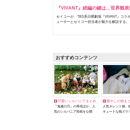
『VIVANT』続編の鍵は…世界観
セイコーが、TBS系日曜劇場『VIVANT』コ
ューサーとセイコー担当者が魅力を解説する。
おすすめコンテンツ
可愛いシルバニアまとめ
癒やしの猫ま
『鬼滅の刃』の再現ほか、人
人気タレント猫、
気のシルバニア投稿を公開
キュートな猫ズラ