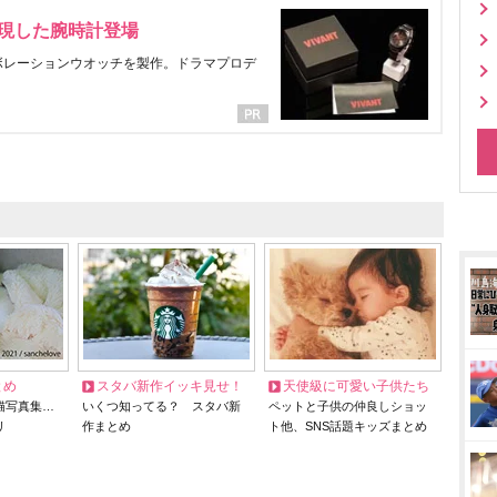
表現した腕時計登場
ラボレーションウオッチを製作。ドラマプロデ
とめ
スタバ新作イッキ見せ！
天使級に可愛い子供たち
猫写真集…
いくつ知ってる？ スタバ新
ペットと子供の仲良しショッ
リ
作まとめ
ト他、SNS話題キッズまとめ