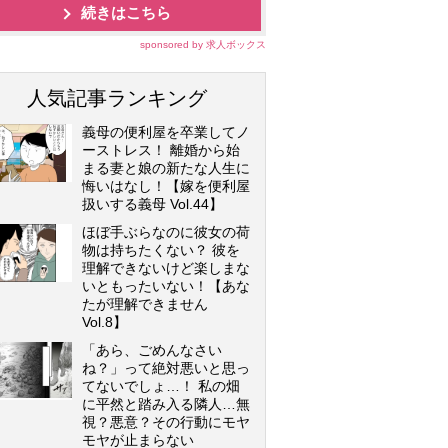
続きはこちら
sponsored by 求人ボックス
人気記事ランキング
義母の便利屋を卒業してノ
ーストレス！ 離婚から始
まる妻と娘の新たな人生に
悔いはなし！【嫁を便利屋
扱いする義母 Vol.44】
ほぼ手ぶらなのに彼女の荷
物は持ちたくない？ 彼を
理解できないけど楽しまな
いともったいない！【あな
たが理解できません
Vol.8】
「あら、ごめんなさい
ね？」って絶対悪いと思っ
てないでしょ…！ 私の畑
に平然と踏み入る隣人…無
視？悪意？その行動にモヤ
モヤが止まらない