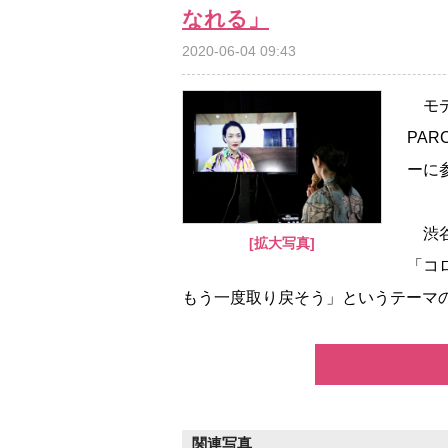
なれる」
2020-06-04 09:43
モデ
PAR
ーに
渋谷
[拡大写真]
「コ
もう一度取り戻そう」というテーマのも
関連写真