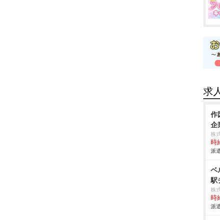
求
作
企
株
時給
派遣
ベ
駅
株
時給
派遣