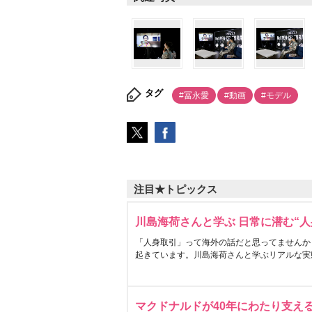
タグ
#冨永愛
#動画
#モデル
注目★トピックス
川島海荷さんと学ぶ 日常に潜む“人
「人身取引」って海外の話だと思ってませんか
起きています。川島海荷さんと学ぶリアルな実
マクドナルドが40年にわたり支え