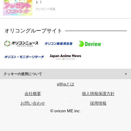
ト！
プレゼント特集
オリコングループサイト
クッキーの使用について
このサイトでは Cookie を使用して、ユーザーに合わせたコンテンツや広告の
elthaとは
表示、ソーシャル メディア機能の提供、広告の表示回数やクリック数の測定を
会社概要
個人情報保護方針
行っています。
また、ユーザーによるサイトの利用状況についても情報を収集し、ソーシャル
お問い合わせ
採用情報
メディアや広告配信、データ解析の各パートナーに提供しています。
各パートナーは、この情報とユーザーが各パートナーに提供した他の情報や、
© oricon ME inc.
ユーザーが各パートナーのサービスを使用したときに収集した他の情報を組み
合わせて使用することがあります。