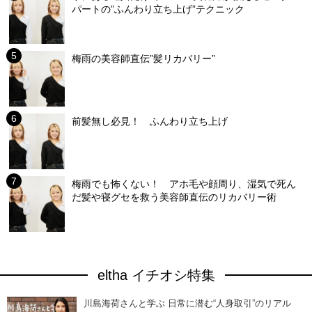
パートの”ふんわり立ち上げ”テクニック
梅雨の美容師直伝”髪リカバリー”
前髪無し必見！ ふんわり立ち上げ
梅雨でも怖くない！ アホ毛や顔周り、湿気で死ん
だ髪や寝グセを救う美容師直伝のリカバリー術
eltha イチオシ特集
川島海荷さんと学ぶ 日常に潜む“人身取引”のリアル