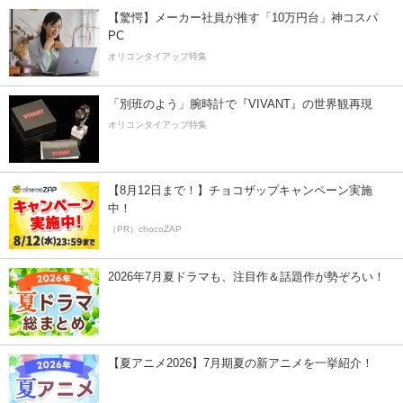
【驚愕】メーカー社員が推す「10万円台」神コスパ
PC
オリコンタイアップ特集
「別班のよう」腕時計で『VIVANT』の世界観再現
オリコンタイアップ特集
【8月12日まで！】チョコザップキャンペーン実施
中！
（PR）chocoZAP
2026年7月夏ドラマも、注目作＆話題作が勢ぞろい！
【夏アニメ2026】7月期夏の新アニメを一挙紹介！