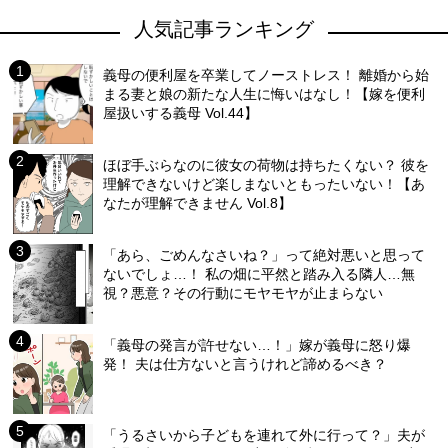
人気記事ランキング
義母の便利屋を卒業してノーストレス！ 離婚から始
まる妻と娘の新たな人生に悔いはなし！【嫁を便利
屋扱いする義母 Vol.44】
ほぼ手ぶらなのに彼女の荷物は持ちたくない？ 彼を
理解できないけど楽しまないともったいない！【あ
なたが理解できません Vol.8】
「あら、ごめんなさいね？」って絶対悪いと思って
ないでしょ…！ 私の畑に平然と踏み入る隣人…無
視？悪意？その行動にモヤモヤが止まらない
「義母の発言が許せない…！」嫁が義母に怒り爆
発！ 夫は仕方ないと言うけれど諦めるべき？
「うるさいから子どもを連れて外に行って？」夫が