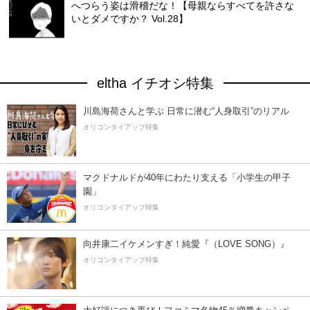
へつらう姿は滑稽だな！【母親ならすべてを許さな
いとダメですか？ Vol.28】
eltha イチオシ特集
川島海荷さんと学ぶ 日常に潜む“人身取引”のリアル
オリコンタイアップ特集
マクドナルドが40年にわたり支える「小学生の甲子
園」
オリコンタイアップ特集
向井康二イケメンすぎ！純愛『（LOVE SONG）』
オリコンタイアップ特集