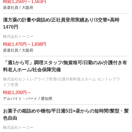
時給1,250円～1,563円
派遣社員 / 大阪府
漢方薬の計量や袋詰め/正社員登用実績あり!3交替×高時
1470円
株式会社トーコー
時給1,470円～1,838円
派遣社員 / 大阪府
「週1から可」調理スタッフ/無資格可/日勤のみ/介護付き有
料老人ホーム/社会保障完備
株式会社セントレアライフ常滑/介護付有料老人ホーム セントレアラ
イフ常滑
時給1,200円～
アルバイト・パート / 愛知県
お菓子の箱詰めや梱包/平日週5日×昼からの短時間!髪型・髪
色自由
株式会社トーコー