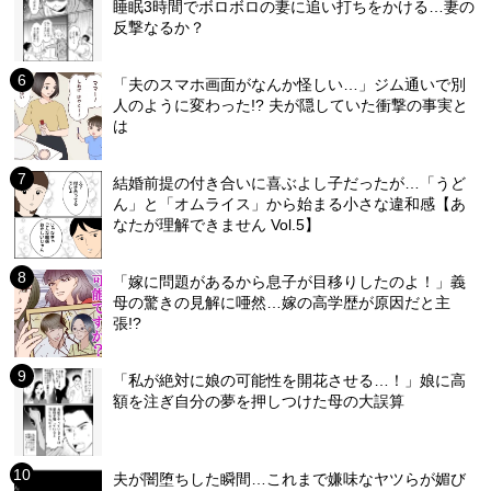
睡眠3時間でボロボロの妻に追い打ちをかける…妻の
反撃なるか？
「夫のスマホ画面がなんか怪しい…」ジム通いで別
人のように変わった!? 夫が隠していた衝撃の事実と
は
結婚前提の付き合いに喜ぶよし子だったが…「うど
ん」と「オムライス」から始まる小さな違和感【あ
なたが理解できません Vol.5】
「嫁に問題があるから息子が目移りしたのよ！」義
母の驚きの見解に唖然…嫁の高学歴が原因だと主
張!?
「私が絶対に娘の可能性を開花させる…！」娘に高
額を注ぎ自分の夢を押しつけた母の大誤算
夫が闇堕ちした瞬間…これまで嫌味なヤツらが媚び