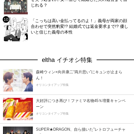
じれる？
「こっちは高い金払ってるのよ！」義母が両家の顔
合わせで突然豹変!? 結婚式では返金要求まで!? 優し
いと信じた義母の本性
eltha イチオシ特集
森崎ウィン×向井康二“両片思い”にキュンが止まら
ん！
オリコンタイアップ特集
大好評につき再び！ファミマ名物45％増量キャンペ
ーン
オリコンタイアップ特集
SUPER★DRAGON、自ら描いた”レトロフューチャ