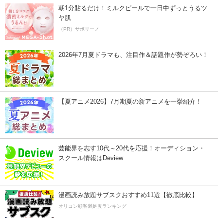
朝1分貼るだけ！ミルクピールで一日中ずっとうるツ
ヤ肌
（PR）サボリーノ
2026年7月夏ドラマも、注目作＆話題作が勢ぞろい！
【夏アニメ2026】7月期夏の新アニメを一挙紹介！
芸能界を志す10代～20代を応援！オーディション・
スクール情報はDeview
漫画読み放題サブスクおすすめ11選【徹底比較】
オリコン顧客満足度ランキング