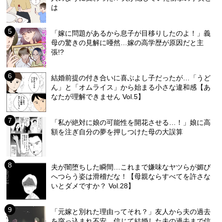
は
「嫁に問題があるから息子が目移りしたのよ！」義
母の驚きの見解に唖然…嫁の高学歴が原因だと主
張!?
結婚前提の付き合いに喜ぶよし子だったが…「うど
ん」と「オムライス」から始まる小さな違和感【あ
なたが理解できません Vol.5】
「私が絶対に娘の可能性を開花させる…！」娘に高
額を注ぎ自分の夢を押しつけた母の大誤算
夫が闇堕ちした瞬間…これまで嫌味なヤツらが媚び
へつらう姿は滑稽だな！【母親ならすべてを許さな
いとダメですか？ Vol.28】
「元嫁と別れた理由ってそれ？」友人から夫の過去
を突っ込まれ不安…信じて結婚した夫の過去まで信