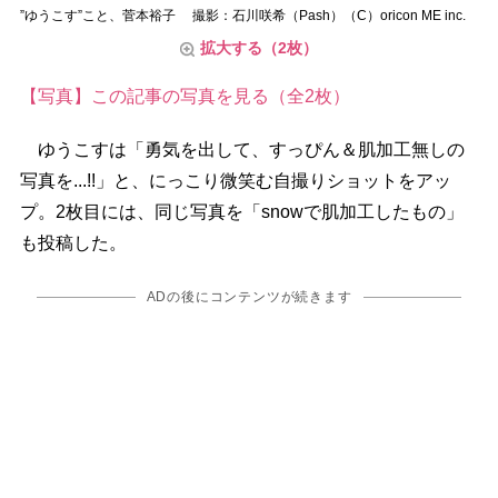
”ゆうこす”こと、菅本裕子 撮影：石川咲希（Pash）（C）oricon ME inc.
拡大する（2枚）
【写真】この記事の写真を見る（全2枚）
ゆうこすは「勇気を出して、すっぴん＆肌加工無しの
写真を...!!」と、にっこり微笑む自撮りショットをアッ
プ。2枚目には、同じ写真を「snowで肌加工したもの」
も投稿した。
ADの後にコンテンツが続きます