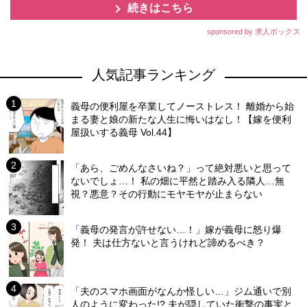
続きはこちら
sponsored by 求人ボックス
人気記事ランキング
義母の便利屋を卒業してノーストレス！ 離婚から始
まる妻と娘の新たな人生に悔いはなし！【嫁を便利
屋扱いする義母 Vol.44】
「あら、ごめんなさいね？」って絶対悪いと思って
ないでしょ…！ 私の畑に平然と踏み入る隣人…無
視？悪意？その行動にモヤモヤが止まらない
「義母の発言が許せない…！」嫁が義母に怒り爆
発！ 夫は仕方ないと言うけれど諦めるべき？
「夫のスマホ画面がなんか怪しい…」ジム通いで別
人のように変わった!? 夫が隠していた衝撃の事実と