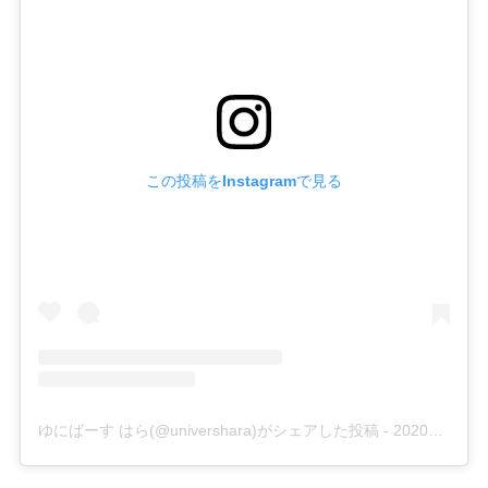
この投稿をInstagramで見る
ゆにばーす はら(@univershara)がシェアした投稿
-
2020年 7月月4日午前8時29分PDT