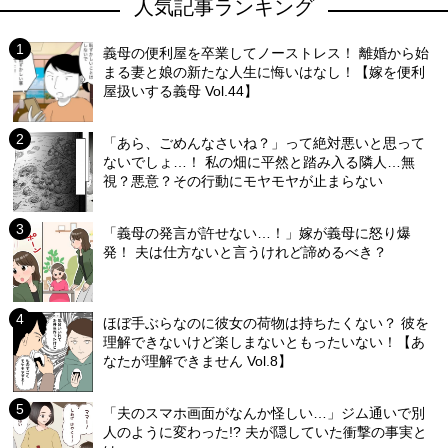
人気記事ランキング
義母の便利屋を卒業してノーストレス！ 離婚から始
まる妻と娘の新たな人生に悔いはなし！【嫁を便利
屋扱いする義母 Vol.44】
「あら、ごめんなさいね？」って絶対悪いと思って
ないでしょ…！ 私の畑に平然と踏み入る隣人…無
視？悪意？その行動にモヤモヤが止まらない
「義母の発言が許せない…！」嫁が義母に怒り爆
発！ 夫は仕方ないと言うけれど諦めるべき？
ほぼ手ぶらなのに彼女の荷物は持ちたくない？ 彼を
理解できないけど楽しまないともったいない！【あ
なたが理解できません Vol.8】
「夫のスマホ画面がなんか怪しい…」ジム通いで別
人のように変わった!? 夫が隠していた衝撃の事実と