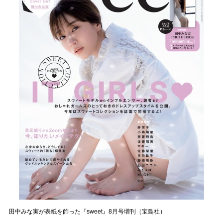
田中みな実が表紙を飾った『sweet』8月号増刊（宝島社）