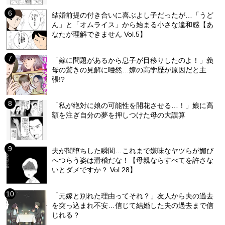
結婚前提の付き合いに喜ぶよし子だったが…「うど
ん」と「オムライス」から始まる小さな違和感【あ
なたが理解できません Vol.5】
「嫁に問題があるから息子が目移りしたのよ！」義
母の驚きの見解に唖然…嫁の高学歴が原因だと主
張!?
「私が絶対に娘の可能性を開花させる…！」娘に高
額を注ぎ自分の夢を押しつけた母の大誤算
夫が闇堕ちした瞬間…これまで嫌味なヤツらが媚び
へつらう姿は滑稽だな！【母親ならすべてを許さな
いとダメですか？ Vol.28】
「元嫁と別れた理由ってそれ？」友人から夫の過去
を突っ込まれ不安…信じて結婚した夫の過去まで信
じれる？