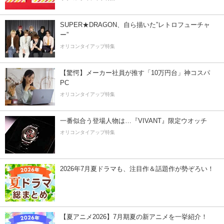
SUPER★DRAGON、自ら描いた”レトロフューチャ
ー”
オリコンタイアップ特集
【驚愕】メーカー社員が推す「10万円台」神コスパ
PC
オリコンタイアップ特集
一番似合う登場人物は…『VIVANT』限定ウオッチ
オリコンタイアップ特集
2026年7月夏ドラマも、注目作＆話題作が勢ぞろい！
【夏アニメ2026】7月期夏の新アニメを一挙紹介！