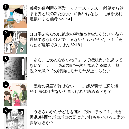
義母の便利屋を卒業してノーストレス！ 離婚から始
まる妻と娘の新たな人生に悔いはなし！【嫁を便利
屋扱いする義母 Vol.44】
ほぼ手ぶらなのに彼女の荷物は持ちたくない？ 彼を
理解できないけど楽しまないともったいない！【あ
なたが理解できません Vol.8】
「あら、ごめんなさいね？」って絶対悪いと思って
ないでしょ…！ 私の畑に平然と踏み入る隣人…無
視？悪意？その行動にモヤモヤが止まらない
「義母の発言が許せない…！」嫁が義母に怒り爆
発！ 夫は仕方ないと言うけれど諦めるべき？
「うるさいから子どもを連れて外に行って？」夫が
睡眠3時間でボロボロの妻に追い打ちをかける…妻の
反撃なるか？