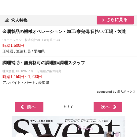
さらに見る
求人特集
金属製品の機械オペレーション・加工/寮完備/日払い/工場・製造
UTエージェント株式会社AGT東海第一CU
時給1,600円
正社員 / 派遣社員 / 愛知県
調理補助・無資格可の調理師/調理スタッフ
株式会社HITOWA イリーゼ瑞穂汐路の厨房
時給1,150円～1,200円
アルバイト・パート / 愛知県
sponsored by 求人ボックス
6 / 7
前へ
次へ