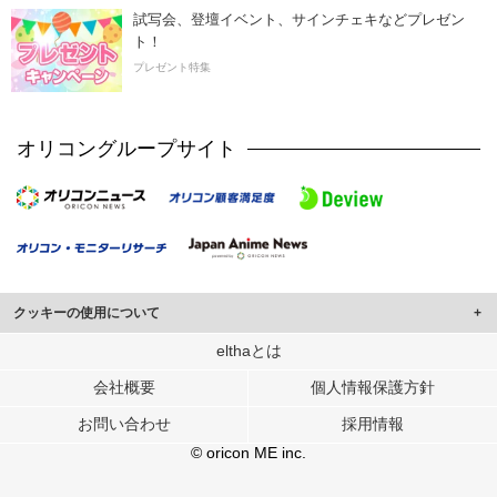
試写会、登壇イベント、サインチェキなどプレゼン
ト！
プレゼント特集
オリコングループサイト
クッキーの使用について
このサイトでは Cookie を使用して、ユーザーに合わせたコンテンツや広告の
elthaとは
表示、ソーシャル メディア機能の提供、広告の表示回数やクリック数の測定を
会社概要
個人情報保護方針
行っています。
また、ユーザーによるサイトの利用状況についても情報を収集し、ソーシャル
お問い合わせ
採用情報
メディアや広告配信、データ解析の各パートナーに提供しています。
各パートナーは、この情報とユーザーが各パートナーに提供した他の情報や、
© oricon ME inc.
ユーザーが各パートナーのサービスを使用したときに収集した他の情報を組み
合わせて使用することがあります。