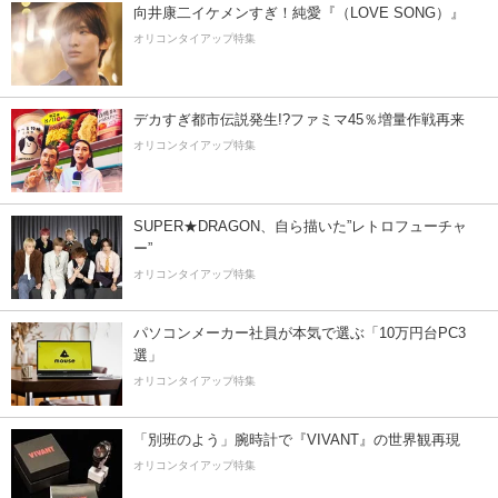
向井康二イケメンすぎ！純愛『（LOVE SONG）』
オリコンタイアップ特集
デカすぎ都市伝説発生!?ファミマ45％増量作戦再来
オリコンタイアップ特集
SUPER★DRAGON、自ら描いた”レトロフューチャ
ー”
オリコンタイアップ特集
パソコンメーカー社員が本気で選ぶ「10万円台PC3
選」
オリコンタイアップ特集
「別班のよう」腕時計で『VIVANT』の世界観再現
オリコンタイアップ特集