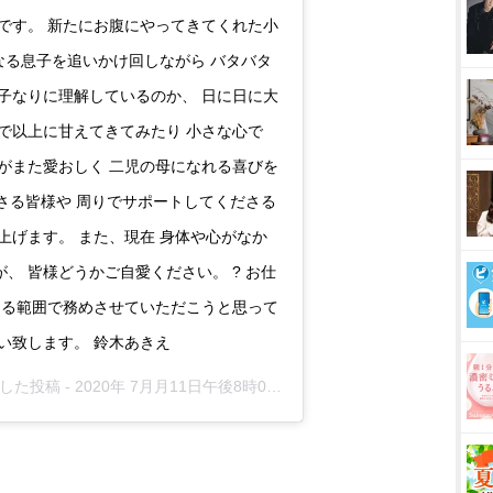
です。 新たにお腹にやってきてくれた小
なる息子を追いかけ回しながら バタバタ
子なりに理解しているのか、 日に日に大
で以上に甘えてきてみたり 小さな心で
がまた愛おしく 二児の母になれる喜びを
ださる皆様や 周りでサポートしてくださる
上げます。 また、現在 身体や心がなか
、 皆様どうかご自愛ください。 ? お仕
きる範囲で務めさせていただこうと思って
い致します。 鈴木あきえ
ェアした投稿 -
2020年 7月月11日午後8時00分PDT