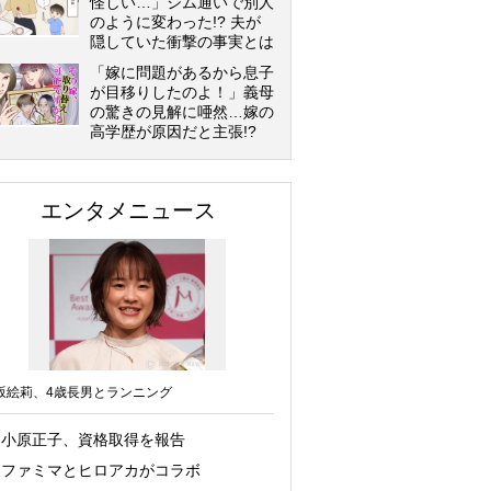
怪しい…」ジム通いで別人
のように変わった!? 夫が
隠していた衝撃の事実とは
「嫁に問題があるから息子
が目移りしたのよ！」義母
の驚きの見解に唖然…嫁の
高学歴が原因だと主張!?
エンタメニュース
坂絵莉、4歳長男とランニング
小原正子、資格取得を報告
ファミマとヒロアカがコラボ