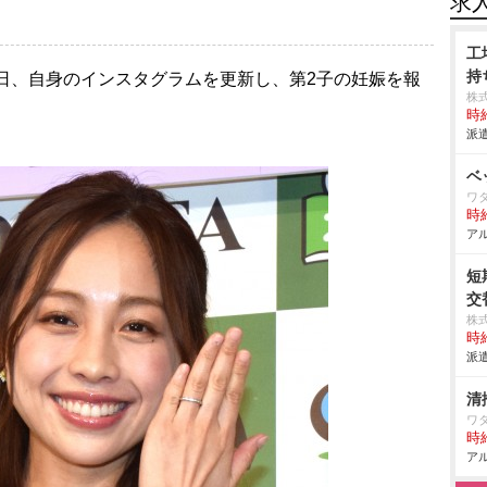
求
工
持
2日、自身のインスタグラムを更新し、第2子の妊娠を報
株
時給
派遣
ベ
ワ
時給
アル
短
交
株
時給
派遣
清
ワ
時給
アル