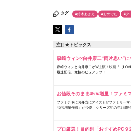
タグ
#鈴木あきえ
#おめでた
#タ
注目★トピックス
森崎ウィン×向井康二“両片思い”
森崎ウィンと向井康二がW主演！映画『（LOVE S
最速配信。究極のピュアラブ！
お値段そのまま45％増量！ファミ
ファミチキにお弁当にアイスも!?ファミリーマ
45％増量作戦」が今夏、シリーズ初の年2回開
プロ厳選！目的別「おすすめPC９