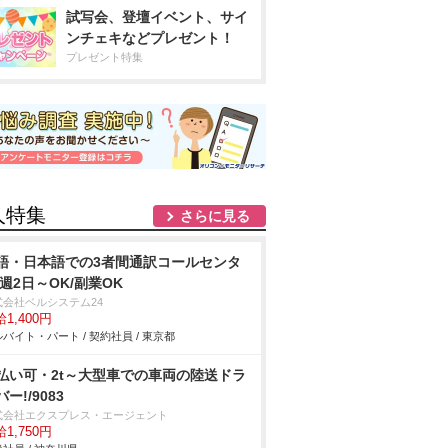
試写会、登壇イベント、サイ
ンチェキなどプレゼント！
プレゼント特集
人特集
さらに見る
語・日本語での3者間通訳コールセンタ
/週2日～OK/副業OK
式会社ベルシステム24
1,400円
バイト・パート / 契約社員 / 東京都
払い可・2t～大型車での車両の陸送ドラ
ー!/9083
式会社エクスプレス・エージェント
1,750円