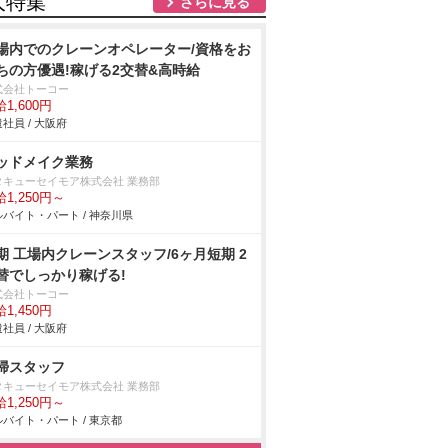
人特集
さらに見る
場内でのクレーンオペレーター/資格をお
ちの方優遇!稼げる2交替&高時給
式会社トーコー
1,600円
社員 / 大阪府
ッドメイク業務
タキューセイモア株式会社 業務部
1,250円～
バイト・パート / 神奈川県
期 工場内クレーンスタッフ/6ヶ月短期 2
替でしっかり稼げる!
式会社トーコー
1,450円
社員 / 大阪府
掃スタッフ
タキューセイモア株式会社 業務部
1,250円～
バイト・パート / 東京都