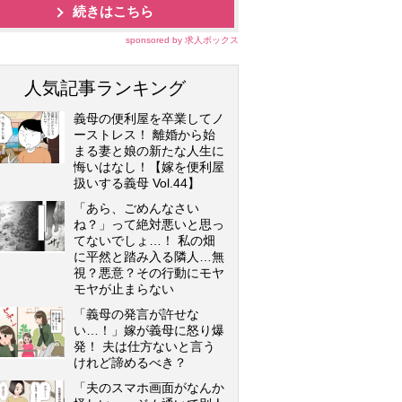
続きはこちら
sponsored by 求人ボックス
人気記事ランキング
義母の便利屋を卒業してノ
ーストレス！ 離婚から始
まる妻と娘の新たな人生に
悔いはなし！【嫁を便利屋
扱いする義母 Vol.44】
「あら、ごめんなさい
ね？」って絶対悪いと思っ
てないでしょ…！ 私の畑
に平然と踏み入る隣人…無
視？悪意？その行動にモヤ
モヤが止まらない
「義母の発言が許せな
い…！」嫁が義母に怒り爆
発！ 夫は仕方ないと言う
けれど諦めるべき？
「夫のスマホ画面がなんか