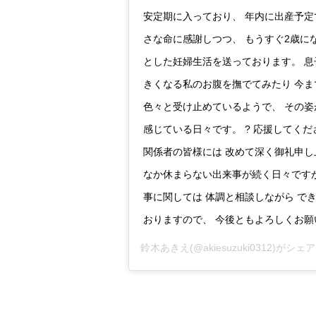
安定期に入っており、 年内に出産予定
さな命に感謝しつつ、 もうすぐ2歳に
とした妊婦生活を送っております。 息
きくなる私のお腹を撫でてみたり 今ま
色々と受け止めているようで、 その姿
感じている日々です。 ? 応援してく
関係者の皆様には 改めて深く御礼申し
なか休まらない出来事が続く日々ですが
事に関しては 体調と相談しながら で
おりますので、 今後ともよろしくお願
鈴木あきえ
(@akiesuzuki0312)がシ