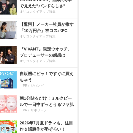
で見えた”バンドらしさ”
オリコンタイアップ特集
【驚愕】メーカー社員が推す
「10万円台」神コスパPC
オリコンタイアップ特集
『VIVANT』限定ウオッチ、
プロデューサーの感想は
オリコンタイアップ特集
自販機にピッ！ですぐに買え
ちゃう
（PR）ジハンピ
朝1分貼るだけ！ミルクピー
ルで一日中ずっとうるツヤ肌
（PR）サボリーノ
2026年7月夏ドラマも、注目
作＆話題作が勢ぞろい！