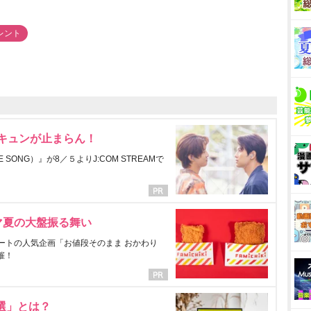
レント
にキュンが止まらん！
ONG）』が8／５よりJ:COM STREAMで
マ夏の大盤振る舞い
ートの人気企画「お値段そのまま おかわり
催！
選」とは？