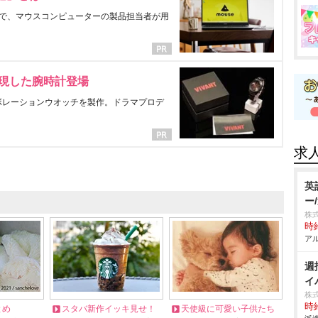
で、マウスコンピューターの製品担当者が用
表現した腕時計登場
ラボレーションウオッチを製作。ドラマプロデ
求
英
ー
株
時給
アル
週
イバ
株
時給
とめ
スタバ新作イッキ見せ！
天使級に可愛い子供たち