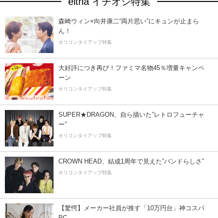
eltha イチオシ特集
森崎ウィン×向井康二“両片思い”にキュンが止まら
ん！
オリコンタイアップ特集
大好評につき再び！ファミマ名物45％増量キャンペ
ーン
オリコンタイアップ特集
SUPER★DRAGON、自ら描いた”レトロフューチャ
ー”
オリコンタイアップ特集
CROWN HEAD、結成1周年で見えた”バンドらしさ”
オリコンタイアップ特集
【驚愕】メーカー社員が推す「10万円台」神コスパ
PC