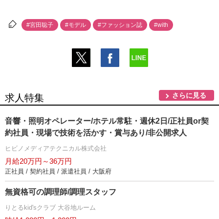
#宮田聡子
#モデル
#ファッション誌
#with
さらに見る
求人特集
音響・照明オペレーター/ホテル常駐・週休2日/正社員or契
約社員・現場で技術を活かす・賞与あり/非公開求人
ヒビノメディアテクニカル株式会社
月給20万円～36万円
正社員 / 契約社員 / 派遣社員 / 大阪府
無資格可の調理師/調理スタッフ
りとるkid'sクラブ 大谷地ルーム