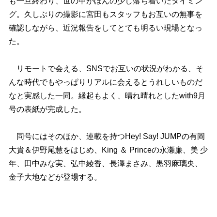
も一旦終わり、世の中がほんの少し落ち着いたタイミン
グ。久しぶりの撮影に宮田もスタッフもお互いの無事を
確認しながら、近況報告をしてとても明るい現場となっ
た。
リモートで会える、SNSでお互いの状況がわかる、そ
んな時代でもやっぱりリアルに会えるとうれしいものだ
なと実感した一同。縁起もよく、晴れ晴れとしたwith9月
号の表紙が完成した。
同号にはそのほか、連載を持つHey! Say! JUMPの有岡
大貴＆伊野尾慧をはじめ、King ＆ Princeの永瀬廉、美 少
年、田中みな実、弘中綾香、長澤まさみ、黒羽麻璃央、
金子大地などが登場する。