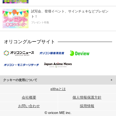
試写会、登壇イベント、サインチェキなどプレゼン
ト！
プレゼント特集
オリコングループサイト
クッキーの使用について
このサイトでは Cookie を使用して、ユーザーに合わせたコンテンツや広告の
elthaとは
表示、ソーシャル メディア機能の提供、広告の表示回数やクリック数の測定を
会社概要
個人情報保護方針
行っています。
また、ユーザーによるサイトの利用状況についても情報を収集し、ソーシャル
お問い合わせ
採用情報
メディアや広告配信、データ解析の各パートナーに提供しています。
各パートナーは、この情報とユーザーが各パートナーに提供した他の情報や、
© oricon ME inc.
ユーザーが各パートナーのサービスを使用したときに収集した他の情報を組み