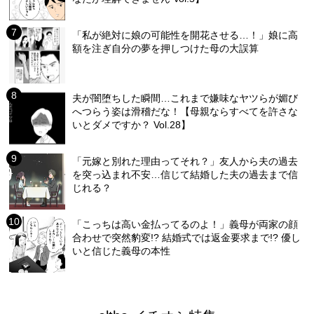
「私が絶対に娘の可能性を開花させる…！」娘に高
額を注ぎ自分の夢を押しつけた母の大誤算
夫が闇堕ちした瞬間…これまで嫌味なヤツらが媚び
へつらう姿は滑稽だな！【母親ならすべてを許さな
いとダメですか？ Vol.28】
「元嫁と別れた理由ってそれ？」友人から夫の過去
を突っ込まれ不安…信じて結婚した夫の過去まで信
じれる？
「こっちは高い金払ってるのよ！」義母が両家の顔
合わせで突然豹変!? 結婚式では返金要求まで!? 優し
いと信じた義母の本性