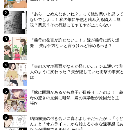
「あら、ごめんなさいね？」って絶対悪いと思って
ないでしょ…！ 私の畑に平然と踏み入る隣人…無
視？悪意？その行動にモヤモヤが止まらない
「義母の発言が許せない…！」嫁が義母に怒り爆
発！ 夫は仕方ないと言うけれど諦めるべき？
「夫のスマホ画面がなんか怪しい…」ジム通いで別
人のように変わった!? 夫が隠していた衝撃の事実と
は
「嫁に問題があるから息子が目移りしたのよ！」義
母の驚きの見解に唖然…嫁の高学歴が原因だと主
張!?
結婚前提の付き合いに喜ぶよし子だったが…「うど
ん」と「オムライス」から始まる小さな違和感【あ
なたが理解できません Vol.5】