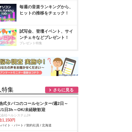
毎週の音楽ランキングから、
ヒットの推移をチェック！
試写会、登壇イベント、サイ
ンチェキなどプレゼント！
プレゼント特集
人特集
さらに見る
熱式タバコのコールセンター/週2日～
K/1日3h～OK/未経験歓迎
式会社ベルシステム24
1,150円
バイト・パート / 契約社員 / 北海道