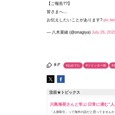
【ご報告??】
皆さまへ…
お伝えしたいことがあります?
pic.t
— 八木菜緒 (@onagiya)
July 26, 202
タグ
#おめでた
#ツイッター発
#
注目★トピックス
川島海荷さんと学ぶ 日常に潜む“人
「人身取引」って海外の話だと思ってませんか