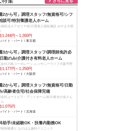
人特集
さらに見る
週2から可」調理スタッフ/無資格可/シフ
相談可/特別養護老人ホーム
会福祉法人アゼリヤ会/介護老人福祉施設 みやま大樹
苑
1,244円～1,260円
バイト・パート / 東京都
週3から可」調理スタッフ/調理師免許必
/日勤のみ/介護付き有料老人ホーム
式会社川島コーポレーション/サニーライフ大阪平野
1,177円～1,250円
バイト・パート / 大阪府
週2から可」調理スタッフ/無資格可/日勤
み/高齢者住宅/社会保障完備
限会社ユートピア・アットホーム旭川/春光の金さん
さん
1,075円
バイト・パート / 北海道
科助手/未経験OK・扶養内勤務OK
戸昭和橋通り なのはな歯科クリニック