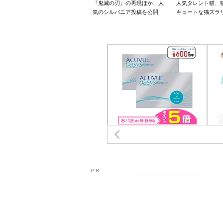
『鬼滅の刃』の再現ほか、人
人気タレント猫、
気のシルバニア投稿を公開
キュートな猫ズラ
P R