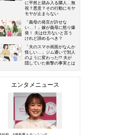
に平然と踏み入る隣人…無
視？悪意？その行動にモヤ
モヤが止まらない
「義母の発言が許せな
い…！」嫁が義母に怒り爆
発！ 夫は仕方ないと言う
けれど諦めるべき？
「夫のスマホ画面がなんか
怪しい…」ジム通いで別人
のように変わった!? 夫が
隠していた衝撃の事実とは
エンタメニュース
坂絵莉、4歳長男とランニング