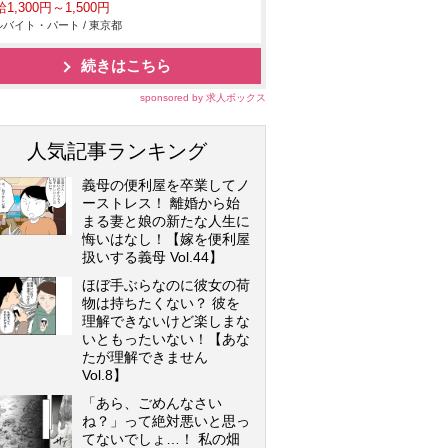
1,300円～1,500円
バイト・パート / 東京都
続きはこちら
sponsored by 求人ボックス
人気記事ランキング
義母の便利屋を卒業してノ
ーストレス！ 離婚から始
まる妻と娘の新たな人生に
悔いはなし！【嫁を便利屋
扱いする義母 Vol.44】
ほぼ手ぶらなのに彼女の荷
物は持ちたくない？ 彼を
理解できないけど楽しまな
いともったいない！【あな
たが理解できません
Vol.8】
「あら、ごめんなさい
ね？」って絶対悪いと思っ
てないでしょ…！ 私の畑