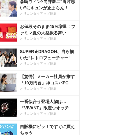
森崎ウィン×向井康二“両片思
い”にキュンが止まらん！
オリコンタイアップ特集
お値段そのまま45％増量！フ
ァミマ夏の大盤振る舞い
オリコンタイアップ特集
SUPER★DRAGON、自ら描
いた”レトロフューチャー”
オリコンタイアップ特集
【驚愕】メーカー社員が推す
「10万円台」神コスパPC
オリコンタイアップ特集
一番似合う登場人物は…
『VIVANT』限定ウオッチ
オリコンタイアップ特集
自販機にピッ！ですぐに買え
ちゃう