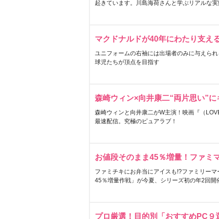
起きています。川島海荷さんと学ぶリアルな実
マクドナルドが40年にわたり支え
ユニフォームの右袖には出場者のみに与えられ
球児たちが頂点を目指す
森崎ウィン×向井康二“両片思い”
森崎ウィンと向井康二がW主演！映画『（LOVE S
最速配信。究極のピュアラブ！
お値段そのまま45％増量！ファミ
ファミチキにお弁当にアイスも!?ファミリーマ
45％増量作戦」が今夏、シリーズ初の年2回開
プロ厳選！目的別「おすすめPC９