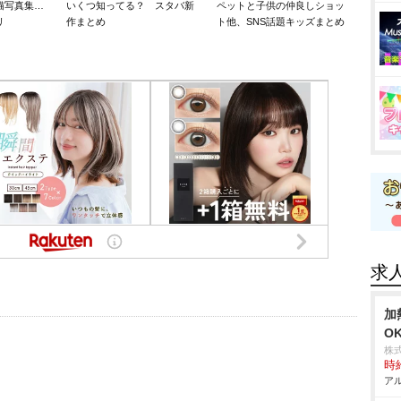
猫写真集…
いくつ知ってる？ スタバ新
ペットと子供の仲良しショッ
リ
作まとめ
ト他、SNS話題キッズまとめ
求
加
O
株
時給
アル