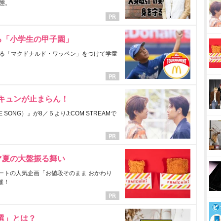
態。
る「小学生の甲子園」
る「マクドナルド・ワッペン」をつけて学童
にキュンが止まらん！
ONG）』が8／５よりJ:COM STREAMで
マ夏の大盤振る舞い
ートの人気企画「お値段そのまま おかわり
催！
選」とは？