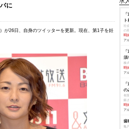
求
パパに
「
ト
社
4）が26日、自身のツイッターを更新。現在、第1子を妊
の
時給
アル
「
須
株
時給
アル
「
の
有
銀
時給
アル
歯
亀