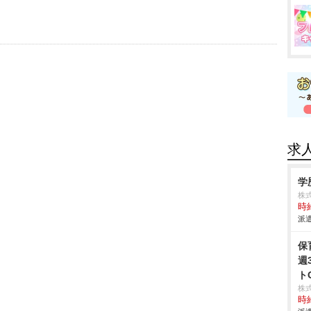
求
学
株式
時給
派遣
保
週
ト
株
時給