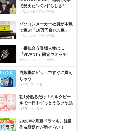
で見えた”バンドらしさ”
オリコンタイアップ特集
パソコンメーカー社員が本気
で選ぶ「10万円台PC3選」
オリコンタイアップ特集
一番似合う登場人物は…
『VIVANT』限定ウオッチ
オリコンタイアップ特集
自販機にピッ！ですぐに買え
ちゃう
（PR）ジハンピ
朝1分貼るだけ！ミルクピー
ルで一日中ずっとうるツヤ肌
（PR）サボリーノ
2026年7月夏ドラマも、注目
作＆話題作が勢ぞろい！