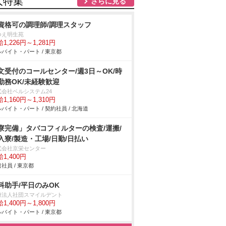
人特集
さらに見る
資格可の調理師/調理スタッフ
つえ明生苑
1,226円～1,281円
バイト・パート / 東京都
文受付のコールセンター/週3日～OK/時
勤務OK/未経験歓迎
式会社ベルシステム24
1,160円～1,310円
バイト・パート / 契約社員 / 北海道
寮完備」タバコフィルターの検査/運搬/
入寮/製造・工場/日勤/日払い
式会社京栄センター
1,400円
社員 / 東京都
科助手/平日のみOK
療法人社団スマイルデント
1,400円～1,800円
バイト・パート / 東京都