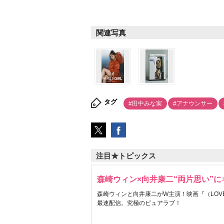
関連写真
タグ
#田中みな実
#アナウンサー
注目★トピックス
森崎ウィン×向井康二“両片思い”
森崎ウィンと向井康二がW主演！映画『（LOVE S
最速配信。究極のピュアラブ！