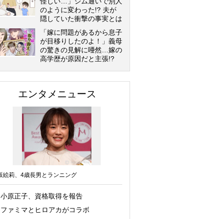
怪しい…」ジム通いで別人
のように変わった!? 夫が
隠していた衝撃の事実とは
「嫁に問題があるから息子
が目移りしたのよ！」義母
の驚きの見解に唖然…嫁の
高学歴が原因だと主張!?
エンタメニュース
坂絵莉、4歳長男とランニング
小原正子、資格取得を報告
ファミマとヒロアカがコラボ