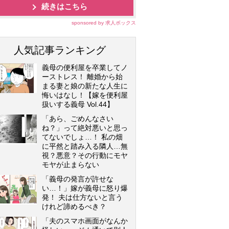
続きはこちら
sponsored by 求人ボックス
人気記事ランキング
義母の便利屋を卒業してノ
ーストレス！ 離婚から始
まる妻と娘の新たな人生に
悔いはなし！【嫁を便利屋
扱いする義母 Vol.44】
「あら、ごめんなさい
ね？」って絶対悪いと思っ
てないでしょ…！ 私の畑
に平然と踏み入る隣人…無
視？悪意？その行動にモヤ
モヤが止まらない
「義母の発言が許せな
い…！」嫁が義母に怒り爆
発！ 夫は仕方ないと言う
けれど諦めるべき？
「夫のスマホ画面がなんか