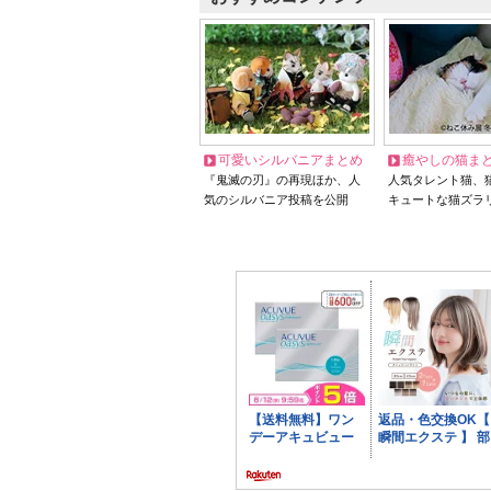
可愛いシルバニアまとめ
癒やしの猫ま
『鬼滅の刃』の再現ほか、人
人気タレント猫、
気のシルバニア投稿を公開
キュートな猫ズラ