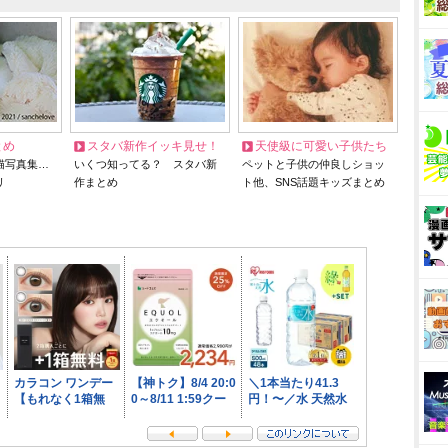
とめ
スタバ新作イッキ見せ！
天使級に可愛い子供たち
猫写真集…
いくつ知ってる？ スタバ新
ペットと子供の仲良しショッ
リ
作まとめ
ト他、SNS話題キッズまとめ