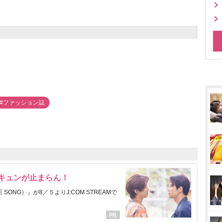
#ファッション誌
にキュンが止まらん！
ONG）』が8／５よりJ:COM STREAMで