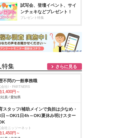
試写会、登壇イベント、サイ
ンチェキなどプレゼント！
プレゼント特集
人特集
さらに見る
歴不問の一般事務職
会社I・PARTNERS
1,400円～
社員 / 愛知県
育スタッフ/補助メインで負担は少なめ・
3日～OK/1日4h～OK/夏休み明けスター
OK
式会社ニッソーネット
1,450円～