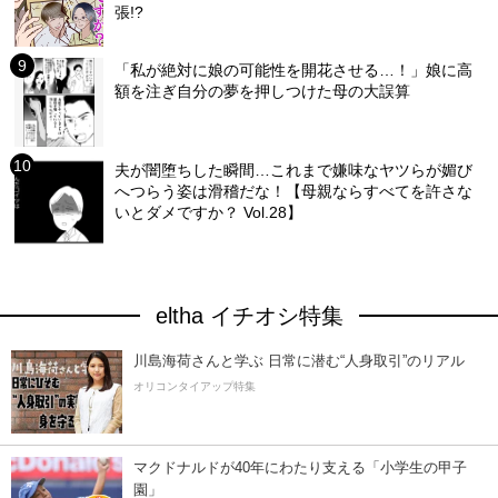
張!?
「私が絶対に娘の可能性を開花させる…！」娘に高
額を注ぎ自分の夢を押しつけた母の大誤算
夫が闇堕ちした瞬間…これまで嫌味なヤツらが媚び
へつらう姿は滑稽だな！【母親ならすべてを許さな
いとダメですか？ Vol.28】
eltha イチオシ特集
川島海荷さんと学ぶ 日常に潜む“人身取引”のリアル
オリコンタイアップ特集
マクドナルドが40年にわたり支える「小学生の甲子
園」