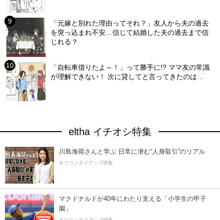
「元嫁と別れた理由ってそれ？」友人から夫の過去
を突っ込まれ不安…信じて結婚した夫の過去まで信
じれる？
「自転車借りたよ～！」って勝手に!? ママ友の常識
が理解できない！ 次に貸してと言ってきたのは…
eltha イチオシ特集
川島海荷さんと学ぶ 日常に潜む“人身取引”のリアル
オリコンタイアップ特集
マクドナルドが40年にわたり支える「小学生の甲子
園」
オリコンタイアップ特集