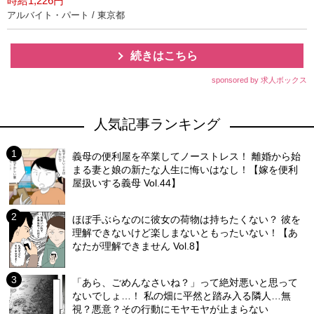
時給1,226円
アルバイト・パート / 東京都
続きはこちら
sponsored by 求人ボックス
人気記事ランキング
義母の便利屋を卒業してノーストレス！ 離婚から始
まる妻と娘の新たな人生に悔いはなし！【嫁を便利
屋扱いする義母 Vol.44】
ほぼ手ぶらなのに彼女の荷物は持ちたくない？ 彼を
理解できないけど楽しまないともったいない！【あ
なたが理解できません Vol.8】
「あら、ごめんなさいね？」って絶対悪いと思って
ないでしょ…！ 私の畑に平然と踏み入る隣人…無
視？悪意？その行動にモヤモヤが止まらない