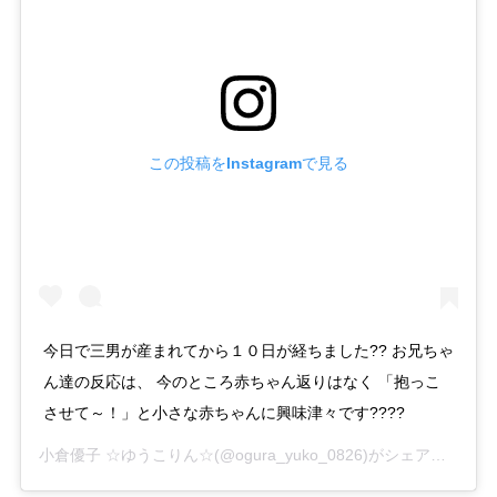
この投稿をInstagramで見る
今日で三男が産まれてから１０日が経ちました?? お兄ちゃ
ん達の反応は、 今のところ赤ちゃん返りはなく 「抱っこ
させて～！」と小さな赤ちゃんに興味津々です????
小倉優子 ☆ゆうこりん☆
(@ogura_yuko_0826)がシェアした投稿 -