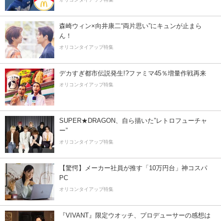
森崎ウィン×向井康二“両片思い”にキュンが止まら
ん！
オリコンタイアップ特集
デカすぎ都市伝説発生!?ファミマ45％増量作戦再来
オリコンタイアップ特集
SUPER★DRAGON、自ら描いた”レトロフューチャ
ー”
オリコンタイアップ特集
【驚愕】メーカー社員が推す「10万円台」神コスパ
PC
オリコンタイアップ特集
『VIVANT』限定ウオッチ、プロデューサーの感想は