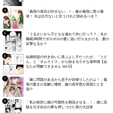
「義母の発言が許せない…！」嫁が義母に怒り爆
発！ 夫は仕方ないと言うけれど諦めるべき？
「うるさいから子どもを連れて外に行って？」夫が
睡眠3時間でボロボロの妻に追い打ちをかける…妻の
反撃なるか？
結婚前提の付き合いに喜ぶよし子だったが…「うど
ん」と「オムライス」から始まる小さな違和感【あ
なたが理解できません Vol.5】
「嫁に問題があるから息子が目移りしたのよ！」義
母の驚きの見解に唖然…嫁の高学歴が原因だと主
張!?
「私が絶対に娘の可能性を開花させる…！」娘に高
額を注ぎ自分の夢を押しつけた母の大誤算