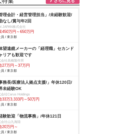
人特集
さらに見る
管理会計・経営管理担当」/未経験歓迎/
勤なし/賞与年2回
N JAPAN株式会社
収450万円～650万円
員 / 東京都
体望遠鏡メーカーの「経理職」セカンド
ャリアも歓迎です
式会社高橋製作所
給27万円～37万円
員 / 東京都
事務長/医療法人拠点支援/」年休120日/
界未経験OK
会社Carus Holdings
33万3,333円～50万円
員 / 東京都
経験歓迎「物流事務」/年休121日
式会社山九海陸
給20万円～
員 / 東京都