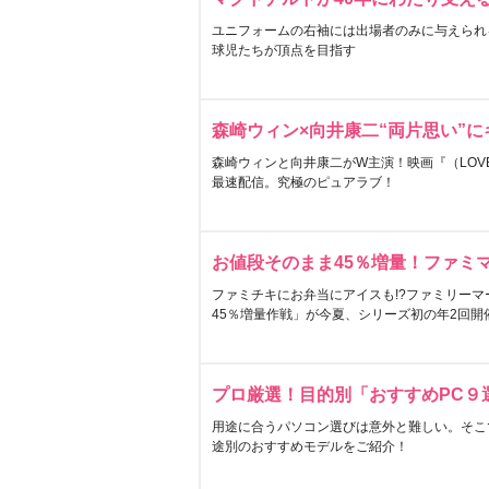
ユニフォームの右袖には出場者のみに与えられ
球児たちが頂点を目指す
森崎ウィン×向井康二“両片思い”
森崎ウィンと向井康二がW主演！映画『（LOVE S
最速配信。究極のピュアラブ！
お値段そのまま45％増量！ファミ
ファミチキにお弁当にアイスも!?ファミリーマ
45％増量作戦」が今夏、シリーズ初の年2回開
プロ厳選！目的別「おすすめPC９
用途に合うパソコン選びは意外と難しい。そこ
途別のおすすめモデルをご紹介！