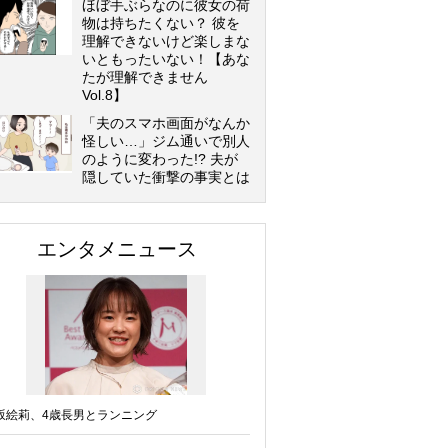
ほぼ手ぶらなのに彼女の荷
物は持ちたくない？ 彼を
理解できないけど楽しまな
いともったいない！【あな
たが理解できません
Vol.8】
「夫のスマホ画面がなんか
怪しい…」ジム通いで別人
のように変わった!? 夫が
隠していた衝撃の事実とは
エンタメニュース
坂絵莉、4歳長男とランニング