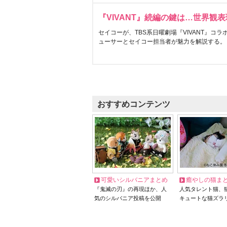
『VIVANT』続編の鍵は…世界観
セイコーが、TBS系日曜劇場『VIVANT』コ
ューサーとセイコー担当者が魅力を解説する。
おすすめコンテンツ
可愛いシルバニアまとめ
癒やしの猫ま
『鬼滅の刃』の再現ほか、人
人気タレント猫、
気のシルバニア投稿を公開
キュートな猫ズラ