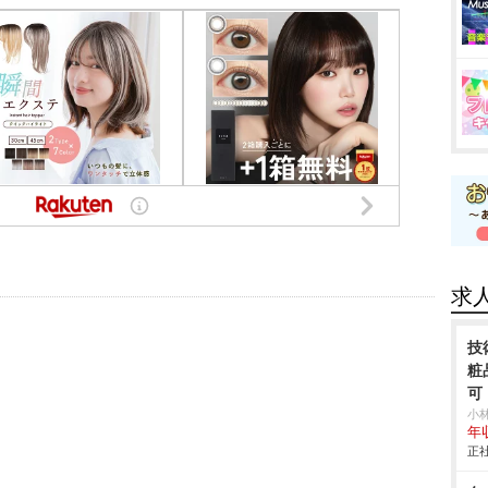
求
技
粧
可
小
年
正社