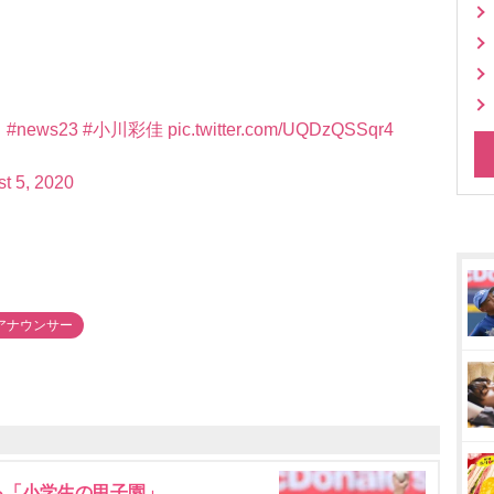
。
#news23
#小川彩佳
pic.twitter.com/UQDzQSSqr4
t 5, 2020
アナウンサー
る「小学生の甲子園」