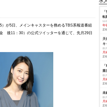
求
「
転
NH
35）が5日、メインキャスターを務めるTBS系報道番組
年
正社
、金 後11：30）の公式ツイッターを通じて、先月29日
天
キ
株
月
正社
「
業
株式
月給
正社
未
株
月
正社