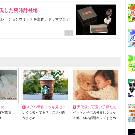
表現した腕時計登場
ラボレーションウオッチを製作。ドラマプロデ
とめ
スタバ新作イッキ見せ！
天使級に可愛い子供たち
猫写真集…
いくつ知ってる？ スタバ新
ペットと子供の仲良しショッ
リ
作まとめ
ト他、SNS話題キッズまとめ