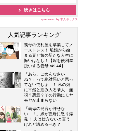
続きはこちら
sponsored by 求人ボックス
人気記事ランキング
義母の便利屋を卒業してノ
ーストレス！ 離婚から始
まる妻と娘の新たな人生に
悔いはなし！【嫁を便利屋
扱いする義母 Vol.44】
「あら、ごめんなさい
ね？」って絶対悪いと思っ
てないでしょ…！ 私の畑
に平然と踏み入る隣人…無
視？悪意？その行動にモヤ
モヤが止まらない
「義母の発言が許せな
い…！」嫁が義母に怒り爆
発！ 夫は仕方ないと言う
けれど諦めるべき？