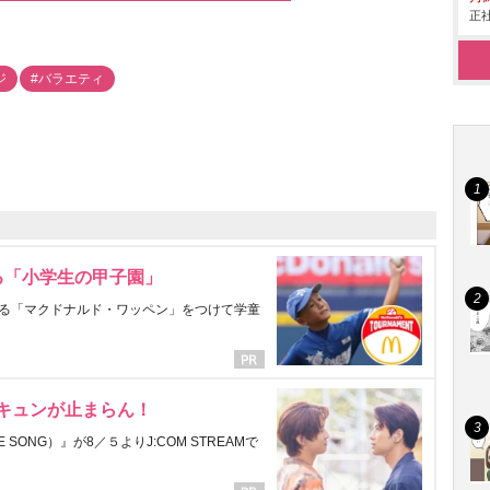
正社
ジ
#バラエティ
る「小学生の甲子園」
る「マクドナルド・ワッペン」をつけて学童
にキュンが止まらん！
ONG）』が8／５よりJ:COM STREAMで