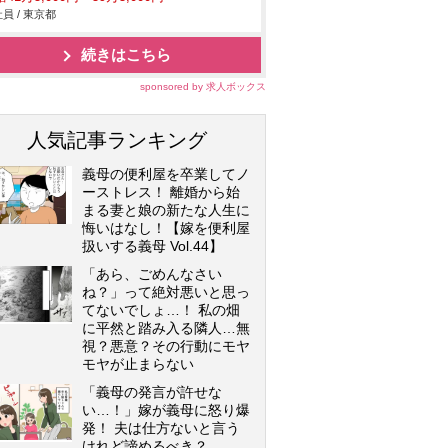
員 / 東京都
続きはこちら
sponsored by 求人ボックス
人気記事ランキング
義母の便利屋を卒業してノ
ーストレス！ 離婚から始
まる妻と娘の新たな人生に
悔いはなし！【嫁を便利屋
扱いする義母 Vol.44】
「あら、ごめんなさい
ね？」って絶対悪いと思っ
てないでしょ…！ 私の畑
に平然と踏み入る隣人…無
視？悪意？その行動にモヤ
モヤが止まらない
「義母の発言が許せな
い…！」嫁が義母に怒り爆
発！ 夫は仕方ないと言う
けれど諦めるべき？