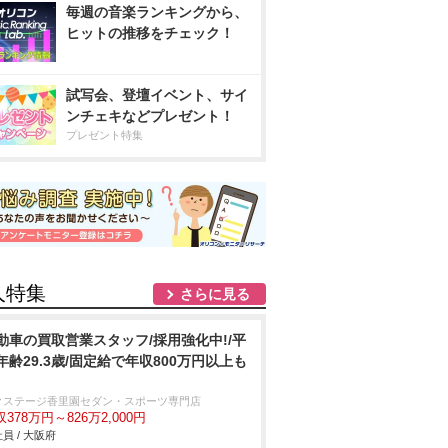
毎週の音楽ランキングから、
ヒットの推移をチェック！
試写会、登壇イベント、サイ
ンチェキなどプレゼント！
プレゼント特集
人特集
さらに見る
動車の買取営業スタッフ/採用強化中!/平
年齢29.3歳/固定給で年収800万円以上も
クステージ香里園セダン・スポーツ専門店
378万円～826万2,000円
員 / 大阪府