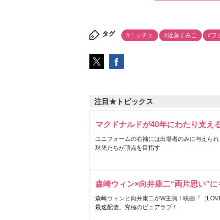
タグ
#ニッチェ
#近藤くみこ
#フ
注目★トピックス
マクドナルドが40年にわたり支え
ユニフォームの右袖には出場者のみに与えられ
球児たちが頂点を目指す
森崎ウィン×向井康二“両片思い”
森崎ウィンと向井康二がW主演！映画『（LOVE S
最速配信。究極のピュアラブ！