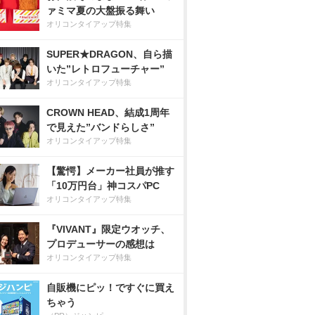
ァミマ夏の大盤振る舞い
オリコンタイアップ特集
SUPER★DRAGON、自ら描
いた”レトロフューチャー”
オリコンタイアップ特集
CROWN HEAD、結成1周年
で見えた”バンドらしさ”
オリコンタイアップ特集
【驚愕】メーカー社員が推す
「10万円台」神コスパPC
オリコンタイアップ特集
『VIVANT』限定ウオッチ、
プロデューサーの感想は
オリコンタイアップ特集
自販機にピッ！ですぐに買え
ちゃう