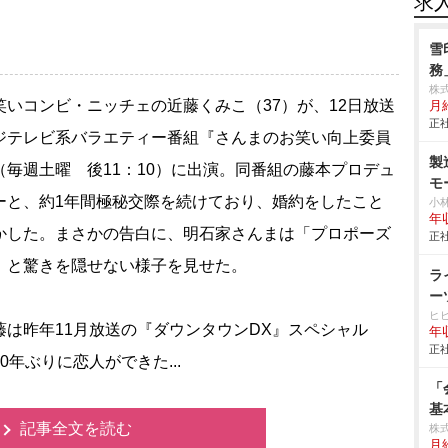
求
雪
務
株
いコンビ・ニッチェの近藤くみこ（37）が、12日放送
月給
正社
ジテレビ系バラエティー番組『さんまのお笑い向上委員
製
（毎週土曜 後11：10）に出演。同番組の藤本プロデュ
モ
ーと、約1年間極秘交際を続けており、婚約をしたこと
小
年
かした。まさかの告白に、明石家さんまは「プロポーズ
正社
」と驚きを隠せない様子を見せた。
ラ
ー
ヒ
は昨年11月放送の『ダウンタウンDX』スペシャル
年
正社
0年ぶりに恋人ができた...
「
基
記事全文を読む
株式
月給