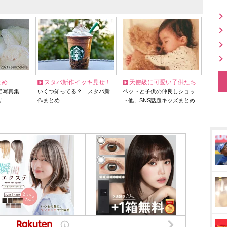
とめ
スタバ新作イッキ見せ！
天使級に可愛い子供たち
猫写真集…
いくつ知ってる？ スタバ新
ペットと子供の仲良しショッ
リ
作まとめ
ト他、SNS話題キッズまとめ