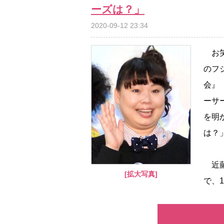
ーズは？」
2020-09-12 23:34
お笑
のフ
会』
ーサ
を明
は？
近藤
[拡大写真]
で、1