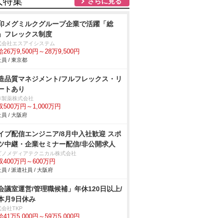
人特集
さらに見る
印メグミルクグループ企業で活躍「総
」フレックス制度
式会社エスアイシステム
26万9,500円～28万9,500円
員 / 東京都
造品質マネジメント/フルフレックス・リ
ートあり
林製薬株式会社
収500万円～1,000万円
員 / 大阪府
イブ配信エンジニア/8月中入社歓迎 スポ
ツ中継・企業セミナー配信/非公開求人
ビノメディアテクニカル株式会社
収400万円～600万円
員 / 派遣社員 / 大阪府
会議室運営/管理職候補」年休120日以上/
本月9日休み
会社TKP
41万5,000円～59万5,000円