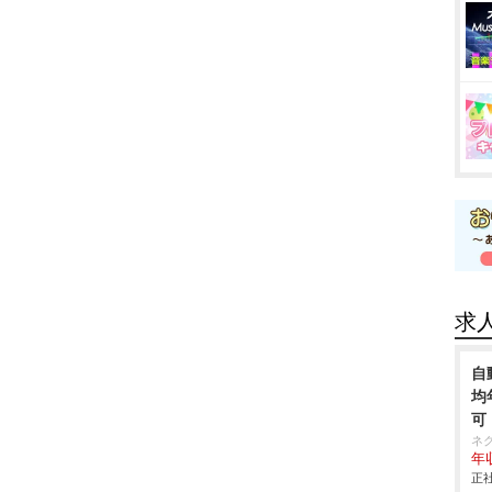
求
自
均
可
ネ
年収
正社