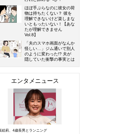
ほぼ手ぶらなのに彼女の荷
物は持ちたくない？ 彼を
理解できないけど楽しまな
いともったいない！【あな
たが理解できません
Vol.8】
「夫のスマホ画面がなんか
怪しい…」ジム通いで別人
のように変わった!? 夫が
隠していた衝撃の事実とは
エンタメニュース
坂絵莉、4歳長男とランニング