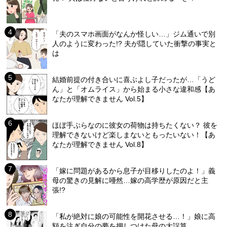
「夫のスマホ画面がなんか怪しい…」ジム通いで別
人のように変わった!? 夫が隠していた衝撃の事実と
は
結婚前提の付き合いに喜ぶよし子だったが…「うど
ん」と「オムライス」から始まる小さな違和感【あ
なたが理解できません Vol.5】
ほぼ手ぶらなのに彼女の荷物は持ちたくない？ 彼を
理解できないけど楽しまないともったいない！【あ
なたが理解できません Vol.8】
「嫁に問題があるから息子が目移りしたのよ！」義
母の驚きの見解に唖然…嫁の高学歴が原因だと主
張!?
「私が絶対に娘の可能性を開花させる…！」娘に高
額を注ぎ自分の夢を押しつけた母の大誤算