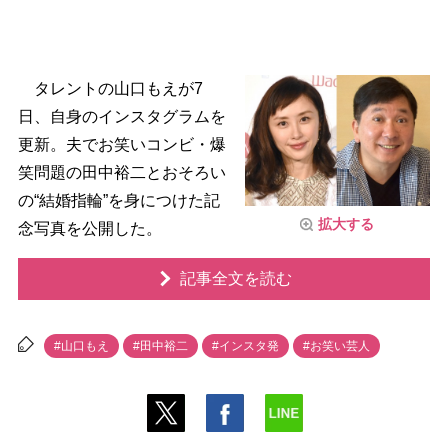
タレントの山口もえが7
日、自身のインスタグラムを
更新。夫でお笑いコンビ・爆
笑問題の田中裕二とおそろい
の“結婚指輪”を身につけた記
拡大する
念写真を公開した。
記事全文を読む
#山口もえ
#田中裕二
#インスタ発
#お笑い芸人