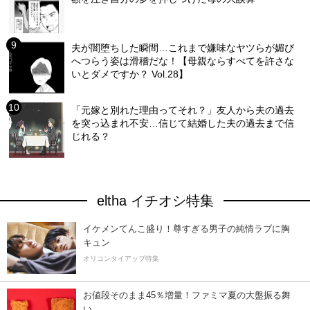
夫が闇堕ちした瞬間…これまで嫌味なヤツらが媚び
へつらう姿は滑稽だな！【母親ならすべてを許さな
いとダメですか？ Vol.28】
「元嫁と別れた理由ってそれ？」友人から夫の過去
を突っ込まれ不安…信じて結婚した夫の過去まで信
じれる？
eltha イチオシ特集
イケメンてんこ盛り！尊すぎる男子の純情ラブに胸
キュン
オリコンタイアップ特集
お値段そのまま45％増量！ファミマ夏の大盤振る舞
い