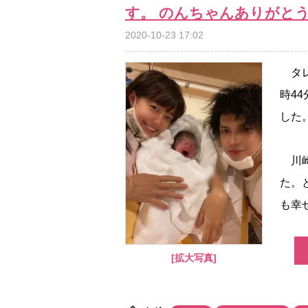
す。 のんちゃんありがと
2020-10-23 17:02
タレ
時4
した
川崎
た。
も幸せ
[拡大写真]