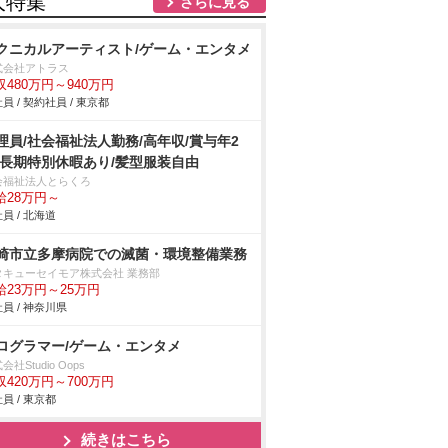
人特集
さらに見る
クニカルアーティスト/ゲーム・エンタメ
式会社アトラス
収480万円～940万円
員 / 契約社員 / 東京都
理員/社会福祉法人勤務/高年収/賞与年2
/長期特別休暇あり/髪型服装自由
会福祉法人とらくろ
給28万円～
員 / 北海道
崎市立多摩病院での滅菌・環境整備業務
タキューセイモア株式会社 業務部
給23万円～25万円
員 / 神奈川県
ログラマー/ゲーム・エンタメ
会社Studio Oops
収420万円～700万円
員 / 東京都
続きはこちら