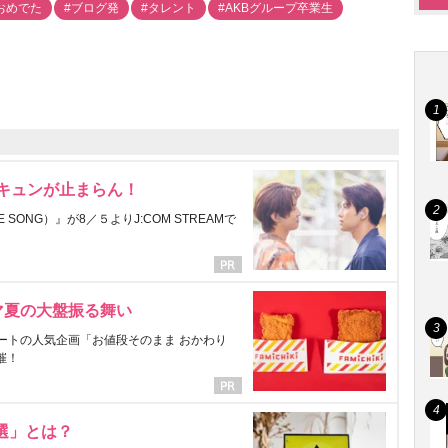
おめでた
#ブログ発
#タレント
#AKBグループ卒業生
にキュンが止まらん！
ONG）』が8／５よりJ:COM STREAMで
マ夏の大盤振る舞い
ートの人気企画「お値段そのまま おかわり
催！
選」とは？