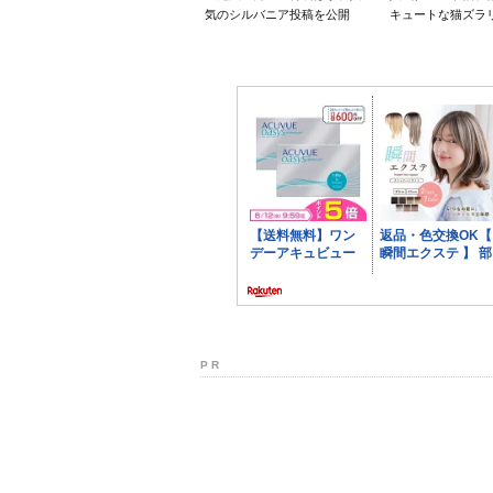
気のシルバニア投稿を公開
キュートな猫ズラ
P R