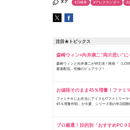
タグ
#川崎希
#アレクサンダー
#
注目★トピックス
森崎ウィン×向井康二“両片思い”
森崎ウィンと向井康二がW主演！映画『（LOVE S
最速配信。究極のピュアラブ！
お値段そのまま45％増量！ファミ
ファミチキにお弁当にアイスも!?ファミリーマ
45％増量作戦」が今夏、シリーズ初の年2回開
プロ厳選！目的別「おすすめPC９