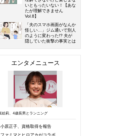
いともったいない！【あな
たが理解できません
Vol.8】
「夫のスマホ画面がなんか
怪しい…」ジム通いで別人
のように変わった!? 夫が
隠していた衝撃の事実とは
エンタメニュース
坂絵莉、4歳長男とランニング
小原正子、資格取得を報告
ファミマとヒロアカがコラボ