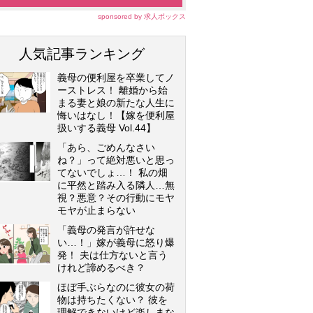
sponsored by 求人ボックス
人気記事ランキング
義母の便利屋を卒業してノ
ーストレス！ 離婚から始
まる妻と娘の新たな人生に
悔いはなし！【嫁を便利屋
扱いする義母 Vol.44】
「あら、ごめんなさい
ね？」って絶対悪いと思っ
てないでしょ…！ 私の畑
に平然と踏み入る隣人…無
視？悪意？その行動にモヤ
モヤが止まらない
「義母の発言が許せな
い…！」嫁が義母に怒り爆
発！ 夫は仕方ないと言う
けれど諦めるべき？
ほぼ手ぶらなのに彼女の荷
物は持ちたくない？ 彼を
理解できないけど楽しまな