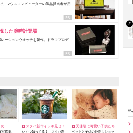
で、マウスコンピューターの製品担当者が用
表現した腕時計登場
ラボレーションウオッチを製作。ドラマプロデ
登
とめ
スタバ新作イッキ見せ！
天使級に可愛い子供たち
猫写真集…
いくつ知ってる？ スタバ新
ペットと子供の仲良しショッ