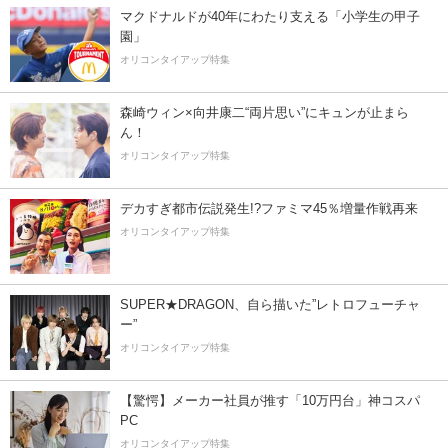
マクドナルドが40年にわたり支える「小学生の甲子
園」
オリコンタイアップ特集
森崎ウィン×向井康二“両片思い”にキュンが止まら
ん！
オリコンタイアップ特集
デカすぎ都市伝説発生!?ファミマ45％増量作戦再来
オリコンタイアップ特集
SUPER★DRAGON、自ら描いた”レトロフューチャ
ー”
オリコンタイアップ特集
【驚愕】メーカー社員が推す「10万円台」神コスパ
PC
オリコンタイアップ特集