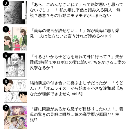
「あら、ごめんなさいね？」って絶対悪いと思って
ないでしょ…！ 私の畑に平然と踏み入る隣人…無
視？悪意？その行動にモヤモヤが止まらない
「義母の発言が許せない…！」嫁が義母に怒り爆
発！ 夫は仕方ないと言うけれど諦めるべき？
「うるさいから子どもを連れて外に行って？」夫が
睡眠3時間でボロボロの妻に追い打ちをかける…妻の
反撃なるか？
結婚前提の付き合いに喜ぶよし子だったが…「うど
ん」と「オムライス」から始まる小さな違和感【あ
なたが理解できません Vol.5】
「嫁に問題があるから息子が目移りしたのよ！」義
母の驚きの見解に唖然…嫁の高学歴が原因だと主
張!?