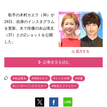
歌手の木村カエラ（36）が
24日、自身のインスタグラム
を更新。夫で俳優の永山瑛太
（37）との2ショットを公開
した。
拡大する
記事全文を読む
#永山瑛太
#木村カエラ
#インスタ発
#俳優
#シンガーソングライター
#有名人ファミリー