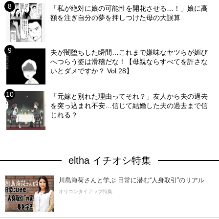
「私が絶対に娘の可能性を開花させる…！」娘に高
額を注ぎ自分の夢を押しつけた母の大誤算
夫が闇堕ちした瞬間…これまで嫌味なヤツらが媚び
へつらう姿は滑稽だな！【母親ならすべてを許さな
いとダメですか？ Vol.28】
「元嫁と別れた理由ってそれ？」友人から夫の過去
を突っ込まれ不安…信じて結婚した夫の過去まで信
じれる？
eltha イチオシ特集
川島海荷さんと学ぶ 日常に潜む“人身取引”のリアル
オリコンタイアップ特集