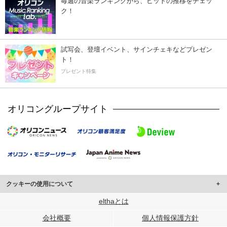
毎週の音楽ランキングから、ヒットの推移をチェッ
ク！
試写会、登壇イベント、サインチェキなどプレゼン
ト！
プレゼント特集
オリコングループサイト
クッキーの使用について
このサイトでは Cookie を使用して、ユーザーに合わせたコンテンツや広告の
elthaとは
表示、ソーシャル メディア機能の提供、広告の表示回数やクリック数の測定を
会社概要
個人情報保護方針
行っています。
また、ユーザーによるサイトの利用状況についても情報を収集し、ソーシャル