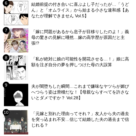
結婚前提の付き合いに喜ぶよし子だったが…「うど
ん」と「オムライス」から始まる小さな違和感【あ
なたが理解できません Vol.5】
「嫁に問題があるから息子が目移りしたのよ！」義
母の驚きの見解に唖然…嫁の高学歴が原因だと主
張!?
「私が絶対に娘の可能性を開花させる…！」娘に高
額を注ぎ自分の夢を押しつけた母の大誤算
夫が闇堕ちした瞬間…これまで嫌味なヤツらが媚び
へつらう姿は滑稽だな！【母親ならすべてを許さな
いとダメですか？ Vol.28】
「元嫁と別れた理由ってそれ？」友人から夫の過去
を突っ込まれ不安…信じて結婚した夫の過去まで信
じれる？