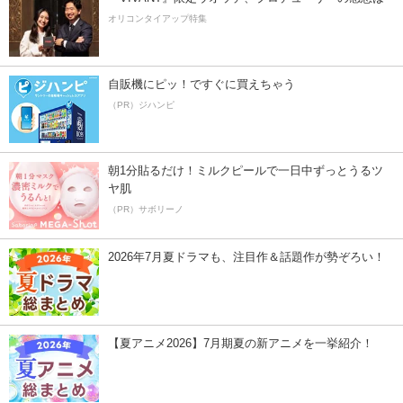
オリコンタイアップ特集
自販機にピッ！ですぐに買えちゃう
（PR）ジハンピ
朝1分貼るだけ！ミルクピールで一日中ずっとうるツ
ヤ肌
（PR）サボリーノ
2026年7月夏ドラマも、注目作＆話題作が勢ぞろい！
【夏アニメ2026】7月期夏の新アニメを一挙紹介！