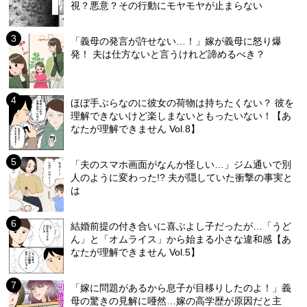
視？悪意？その行動にモヤモヤが止まらない
「義母の発言が許せない…！」嫁が義母に怒り爆
発！ 夫は仕方ないと言うけれど諦めるべき？
ほぼ手ぶらなのに彼女の荷物は持ちたくない？ 彼を
理解できないけど楽しまないともったいない！【あ
なたが理解できません Vol.8】
「夫のスマホ画面がなんか怪しい…」ジム通いで別
人のように変わった!? 夫が隠していた衝撃の事実と
は
結婚前提の付き合いに喜ぶよし子だったが…「うど
ん」と「オムライス」から始まる小さな違和感【あ
なたが理解できません Vol.5】
「嫁に問題があるから息子が目移りしたのよ！」義
母の驚きの見解に唖然…嫁の高学歴が原因だと主