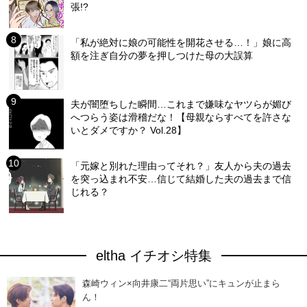
張!?
「私が絶対に娘の可能性を開花させる…！」娘に高
額を注ぎ自分の夢を押しつけた母の大誤算
夫が闇堕ちした瞬間…これまで嫌味なヤツらが媚び
へつらう姿は滑稽だな！【母親ならすべてを許さな
いとダメですか？ Vol.28】
「元嫁と別れた理由ってそれ？」友人から夫の過去
を突っ込まれ不安…信じて結婚した夫の過去まで信
じれる？
eltha イチオシ特集
森崎ウィン×向井康二“両片思い”にキュンが止まら
ん！