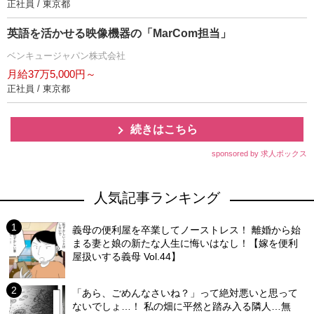
正社員 / 東京都
英語を活かせる映像機器の「MarCom担当」
ベンキュージャパン株式会社
月給37万5,000円～
正社員 / 東京都
続きはこちら
sponsored by 求人ボックス
人気記事ランキング
義母の便利屋を卒業してノーストレス！ 離婚から始
まる妻と娘の新たな人生に悔いはなし！【嫁を便利
屋扱いする義母 Vol.44】
「あら、ごめんなさいね？」って絶対悪いと思って
ないでしょ…！ 私の畑に平然と踏み入る隣人…無