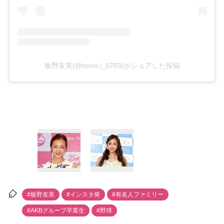
板野友美(@tomo.i_0703)がシェアした投稿
#板野友美
#インスタ発
#有名人ファミリー
#AKBグループ卒業生
#野球