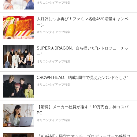
オリコンタイアップ特集
大好評につき再び！ファミマ名物45％増量キャンペ
ーン
オリコンタイアップ特集
SUPER★DRAGON、自ら描いた”レトロフューチャ
ー”
オリコンタイアップ特集
CROWN HEAD、結成1周年で見えた”バンドらしさ”
オリコンタイアップ特集
【驚愕】メーカー社員が推す「10万円台」神コスパ
PC
オリコンタイアップ特集
『VIVANT』限定ウオッチ、プロデューサーの感想は