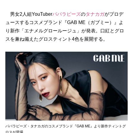
男女2人組YouTuber
パパラピーズ
の
タナカガ
がプロデ
ュースするコスメブランド『GAB ME（ガブミー）』よ
り新作「エナメルグロールージュ」が発表。口紅とグロ
スを兼ね備えたグロスティント4色を展開する。
パパラピーズ・タナカガのコスメブランド『GAB ME』より新作ティントグ
ロスが登場