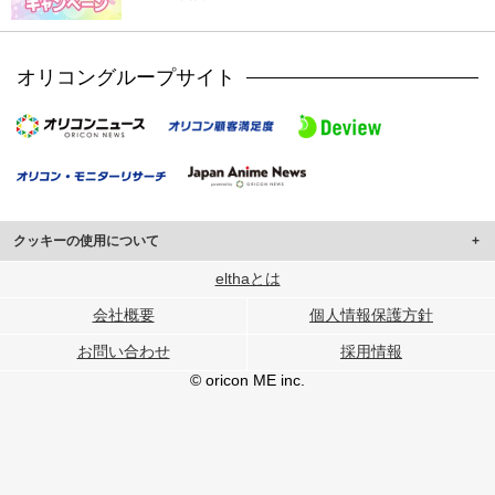
オリコングループサイト
クッキーの使用について
このサイトでは Cookie を使用して、ユーザーに合わせたコンテンツや広告の
elthaとは
表示、ソーシャル メディア機能の提供、広告の表示回数やクリック数の測定を
会社概要
個人情報保護方針
行っています。
また、ユーザーによるサイトの利用状況についても情報を収集し、ソーシャル
お問い合わせ
採用情報
メディアや広告配信、データ解析の各パートナーに提供しています。
各パートナーは、この情報とユーザーが各パートナーに提供した他の情報や、
© oricon ME inc.
ユーザーが各パートナーのサービスを使用したときに収集した他の情報を組み
合わせて使用することがあります。