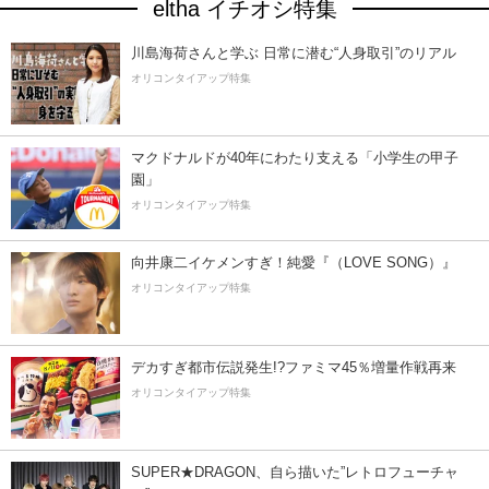
eltha イチオシ特集
川島海荷さんと学ぶ 日常に潜む“人身取引”のリアル
オリコンタイアップ特集
マクドナルドが40年にわたり支える「小学生の甲子
園」
オリコンタイアップ特集
向井康二イケメンすぎ！純愛『（LOVE SONG）』
オリコンタイアップ特集
デカすぎ都市伝説発生!?ファミマ45％増量作戦再来
オリコンタイアップ特集
SUPER★DRAGON、自ら描いた”レトロフューチャ