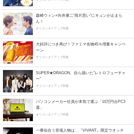
森崎ウィン×向井康二“両片思い”にキュンが止まら
ん！
オリコンタイアップ特集
大好評につき再び！ファミマ名物45％増量キャンペ
ーン
オリコンタイアップ特集
SUPER★DRAGON、自ら描いた”レトロフューチャ
ー”
オリコンタイアップ特集
パソコンメーカー社員が本気で選ぶ「10万円台PC3
選」
オリコンタイアップ特集
一番似合う登場人物は…『VIVANT』限定ウオッチ