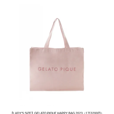
【LADY'S SIZE】GELATO PIQUE HAPPY BAG 2023（1万3200円）