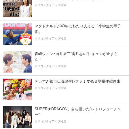
オリコンタイアップ特集
マクドナルドが40年にわたり支える「小学生の甲子
園」
オリコンタイアップ特集
森崎ウィン×向井康二“両片思い”にキュンが止まら
ん！
オリコンタイアップ特集
デカすぎ都市伝説発生!?ファミマ45％増量作戦再来
オリコンタイアップ特集
SUPER★DRAGON、自ら描いた”レトロフューチャ
ー”
オリコンタイアップ特集