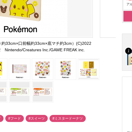
アル
3cm×口前幅約33cm×底マチ約3cm）(C)2022
 Nintendo/Creatures Inc./GAME FREAK inc.
ズ
#フード
#スイーツ
#ミスタードーナツ