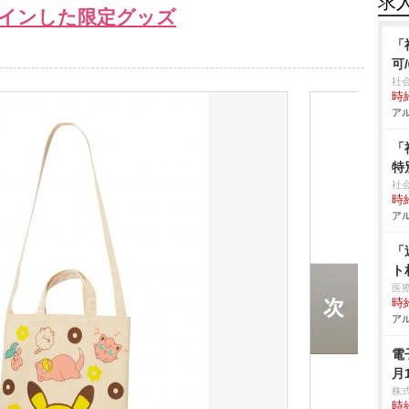
求
インした限定グッズ
「
可
社
時給
アル
「
特
社
時給
アル
「
ト
医
時給
アル
電
月
株
時給