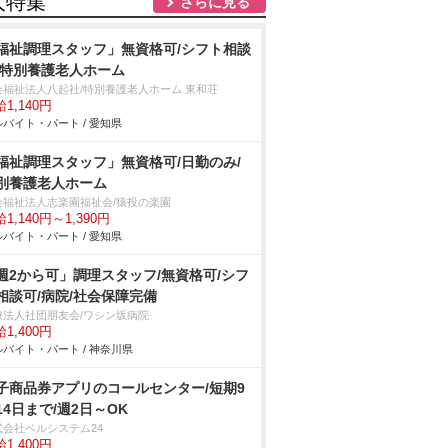
人特集
さらに見る
福祉調理スタッフ」無資格可/シフト相談
/特別養護老人ホーム
会福祉法人八起社/特別養護老人ホーム 東和荘
1,140円
バイト・パート / 愛知県
福祉調理スタッフ」無資格可/日勤のみ/
別養護老人ホーム
会福祉法人志楽園福祉会/猿投の楽園
1,140円～1,390円
バイト・パート / 愛知県
週2から可」調理スタッフ/無資格可/シフ
相談可/病院/社会保障完備
療法人社団朋友会/ワシン坂病院
1,400円
バイト・パート / 神奈川県
子商品券アプリのコールセンター/短期9
14日まで/週2日～OK
式会社ベルシステム24
1,400円