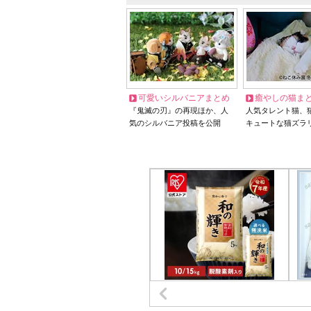
可愛いシルバニアまとめ
癒やしの猫ま
『鬼滅の刃』の再現ほか、人
人気タレント猫、
気のシルバニア投稿を公開
キュートな猫ズラ