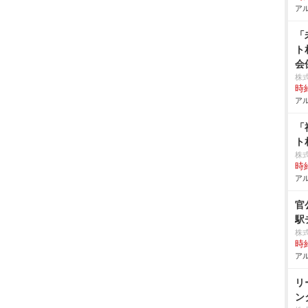
アル
「
ト
会
株
時給
アル
「
ト
株
時給
アル
官
駅
株
時給
アル
リ
ン