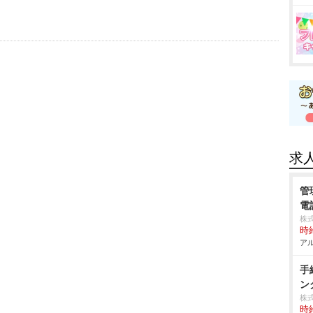
求
管
電
株
時給
アル
手
ン
株
時給