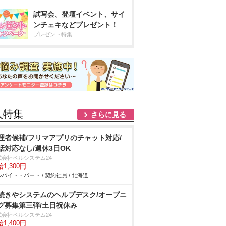
試写会、登壇イベント、サイ
ンチェキなどプレゼント！
プレゼント特集
人特集
さらに見る
理者候補/フリマアプリのチャット対応/
話対応なし/週休3日OK
式会社ベルシステム24
1,300円
バイト・パート / 契約社員 / 北海道
続きやシステムのヘルプデスク/オープニ
グ募集第三弾/土日祝休み
式会社ベルシステム24
1,400円