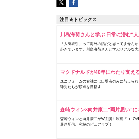
注目★トピックス
川島海荷さんと学ぶ 日常に潜む“人
「人身取引」って海外の話だと思ってませんか
起きています。川島海荷さんと学ぶリアルな実
マクドナルドが40年にわたり支え
ユニフォームの右袖には出場者のみに与えられ
球児たちが頂点を目指す
森崎ウィン×向井康二“両片思い”
森崎ウィンと向井康二がW主演！映画『（LOVE S
最速配信。究極のピュアラブ！