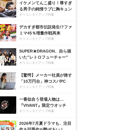
イケメンてんこ盛り！尊すぎ
る男子の純情ラブに胸キュン
オリコンタイアップ特集
デカすぎ都市伝説発生!?ファ
ミマ45％増量作戦再来
オリコンタイアップ特集
SUPER★DRAGON、自ら描
いた”レトロフューチャー”
オリコンタイアップ特集
【驚愕】メーカー社員が推す
「10万円台」神コスパPC
オリコンタイアップ特集
一番似合う登場人物は…
『VIVANT』限定ウオッチ
オリコンタイアップ特集
2026年7月夏ドラマも、注目
作＆話題作が勢ぞろい！