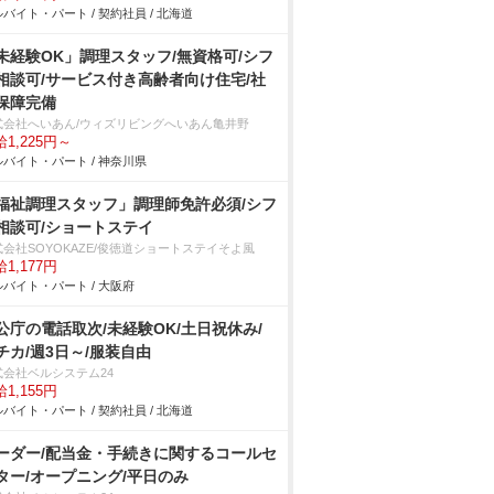
バイト・パート / 契約社員 / 北海道
未経験OK」調理スタッフ/無資格可/シフ
相談可/サービス付き高齢者向け住宅/社
保障完備
式会社へいあん/ウィズリビングへいあん亀井野
1,225円～
バイト・パート / 神奈川県
福祉調理スタッフ」調理師免許必須/シフ
相談可/ショートステイ
式会社SOYOKAZE/俊徳道ショートステイそよ風
1,177円
バイト・パート / 大阪府
公庁の電話取次/未経験OK/土日祝休み/
チカ/週3日～/服装自由
式会社ベルシステム24
1,155円
バイト・パート / 契約社員 / 北海道
ーダー/配当金・手続きに関するコールセ
ター/オープニング/平日のみ