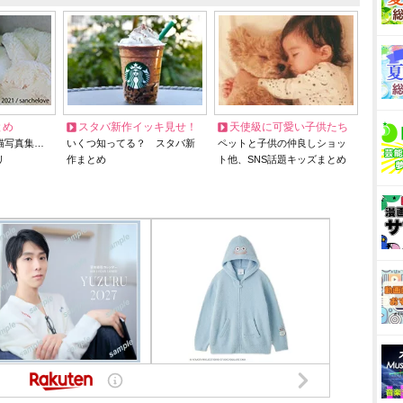
とめ
スタバ新作イッキ見せ！
天使級に可愛い子供たち
猫写真集…
いくつ知ってる？ スタバ新
ペットと子供の仲良しショッ
リ
作まとめ
ト他、SNS話題キッズまとめ