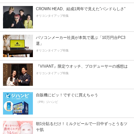
CROWN HEAD、結成1周年で見えた”バンドらしさ”
オリコンタイアップ特集
パソコンメーカー社員が本気で選ぶ「10万円台PC3
選」
オリコンタイアップ特集
『VIVANT』限定ウオッチ、プロデューサーの感想は
オリコンタイアップ特集
自販機にピッ！ですぐに買えちゃう
（PR）ジハンピ
朝1分貼るだけ！ミルクピールで一日中ずっとうるツ
ヤ肌