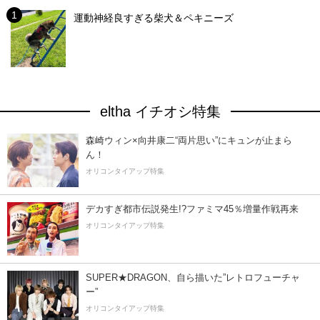
運動神経良すぎる柴犬＆ペキニーズ
eltha イチオシ特集
森崎ウィン×向井康二“両片思い”にキュンが止まら
ん！
オリコンタイアップ特集
デカすぎ都市伝説発生!?ファミマ45％増量作戦再来
オリコンタイアップ特集
SUPER★DRAGON、自ら描いた”レトロフューチャ
ー”
オリコンタイアップ特集