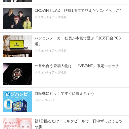
CROWN HEAD、結成1周年で見えた”バンドらしさ”
オリコンタイアップ特集
パソコンメーカー社員が本気で選ぶ「10万円台PC3
選」
オリコンタイアップ特集
一番似合う登場人物は…『VIVANT』限定ウオッチ
オリコンタイアップ特集
自販機にピッ！ですぐに買えちゃう
（PR）ジハンピ
朝1分貼るだけ！ミルクピールで一日中ずっとうるツ
ヤ肌