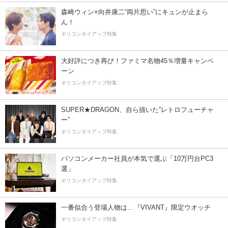
森崎ウィン×向井康二“両片思い”にキュンが止まら
ん！
オリコンタイアップ特集
大好評につき再び！ファミマ名物45％増量キャンペ
ーン
オリコンタイアップ特集
SUPER★DRAGON、自ら描いた”レトロフューチャ
ー”
オリコンタイアップ特集
パソコンメーカー社員が本気で選ぶ「10万円台PC3
選」
オリコンタイアップ特集
一番似合う登場人物は…『VIVANT』限定ウオッチ
オリコンタイアップ特集