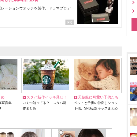
ラボレーションウオッチを製作。ドラマプロデ
とめ
スタバ新作イッキ見せ！
天使級に可愛い子供たち
猫写真集…
いくつ知ってる？ スタバ新
ペットと子供の仲良しショッ
リ
作まとめ
ト他、SNS話題キッズまとめ