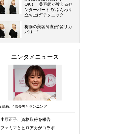
OK！ 美容師が教えるセ
ンターパートの”ふんわり
立ち上げ”テクニック
梅雨の美容師直伝”髪リカ
バリー”
エンタメニュース
坂絵莉、4歳長男とランニング
小原正子、資格取得を報告
ファミマとヒロアカがコラボ