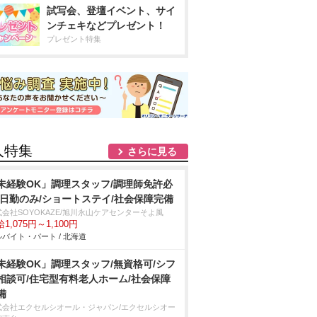
試写会、登壇イベント、サイ
ンチェキなどプレゼント！
プレゼント特集
人特集
さらに見る
未経験OK」調理スタッフ/調理師免許必
/日勤のみ/ショートステイ/社会保障完備
式会社SOYOKAZE/旭川永山ケアセンターそよ風
1,075円～1,100円
バイト・パート / 北海道
未経験OK」調理スタッフ/無資格可/シフ
相談可/住宅型有料老人ホーム/社会保障
備
式会社エクセルシオール・ジャパン/エクセルシオー