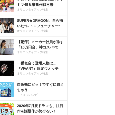
ミマ45％増量作戦再来
オリコンタイアップ特集
SUPER★DRAGON、自ら描
いた”レトロフューチャー”
オリコンタイアップ特集
【驚愕】メーカー社員が推す
「10万円台」神コスパPC
オリコンタイアップ特集
一番似合う登場人物は…
『VIVANT』限定ウオッチ
オリコンタイアップ特集
自販機にピッ！ですぐに買え
ちゃう
（PR）ジハンピ
2026年7月夏ドラマも、注目
作＆話題作が勢ぞろい！