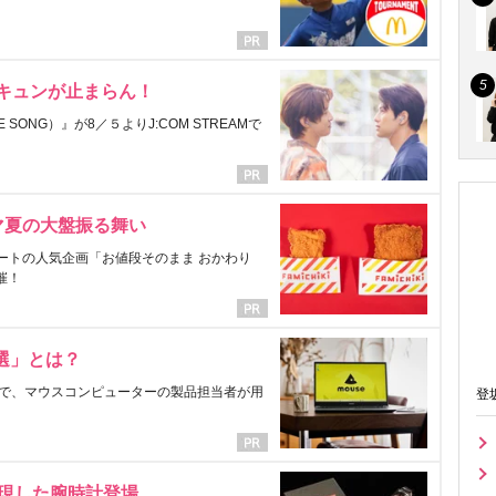
にキュンが止まらん！
ONG）』が8／５よりJ:COM STREAMで
マ夏の大盤振る舞い
ートの人気企画「お値段そのまま おかわり
催！
選」とは？
で、マウスコンピューターの製品担当者が用
登
表現した腕時計登場