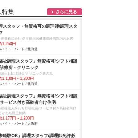
人特集
さらに見る
理スタッフ・無資格可の調理師/調理スタ
フ
士産業株式会社 斜里町国民健康保険病院内の厨房
1,250円
バイト・パート / 北海道
福祉調理スタッフ」無資格可/シフト相談
/診療所・クリニック
療法人社団凜誠会/クリニック森の風
1,130円～1,200円
バイト・パート / 北海道
福祉調理スタッフ」無資格可/シフト相談
/サービス付き高齢者向け住宅
会福祉法人かわち野福祉会/サービス付き高齢者向け
宅 かわち野里加納
1,177円～1,200円
バイト・パート / 大阪府
未経験OK」調理スタッフ/調理師免許必