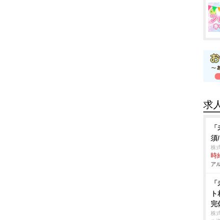
求
「
須
株
時給
アル
「
ト
完
株