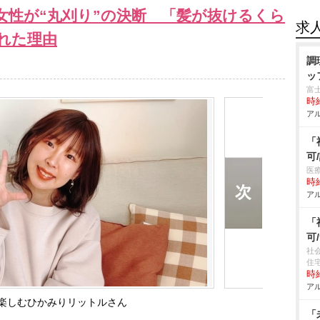
女性が“丸刈り”の決断 「髪が抜けるくら
求
れた理由
調
ッ
富
時給
アル
「
可
医
時給
アル
「
可
社
住
時給
アル
楽しむひかみりリットルさん
「