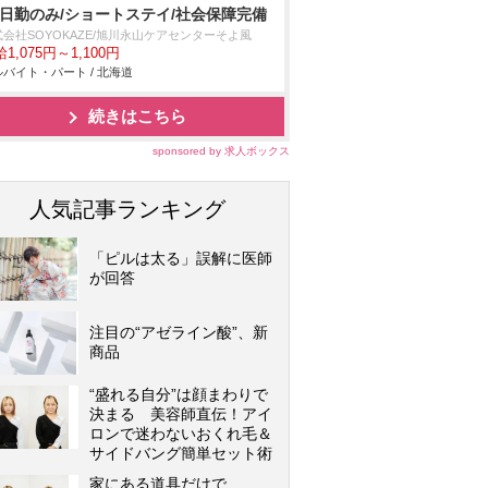
/日勤のみ/ショートステイ/社会保障完備
式会社SOYOKAZE/旭川永山ケアセンターそよ風
1,075円～1,100円
バイト・パート / 北海道
続きはこちら
sponsored by 求人ボックス
人気記事ランキング
「ピルは太る」誤解に医師
が回答
注目の“アゼライン酸”、新
商品
“盛れる自分”は顔まわりで
決まる 美容師直伝！アイ
ロンで迷わないおくれ毛＆
サイドバング簡単セット術
家にある道具だけで