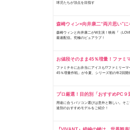
球児たちが頂点を目指す
森崎ウィン×向井康二“両片思い”
森崎ウィンと向井康二がW主演！映画『（LOVE S
最速配信。究極のピュアラブ！
お値段そのまま45％増量！ファミ
ファミチキにお弁当にアイスも!?ファミリーマ
45％増量作戦」が今夏、シリーズ初の年2回開
プロ厳選！目的別「おすすめPC９
用途に合うパソコン選びは意外と難しい。そこ
途別のおすすめモデルをご紹介！
『VIVANT』続編の鍵は…世界観