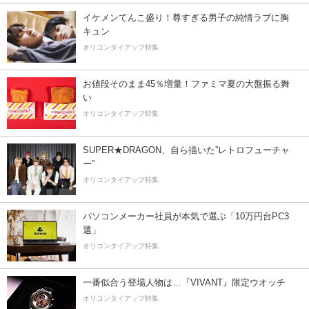
イケメンてんこ盛り！尊すぎる男子の純情ラブに胸
キュン
オリコンタイアップ特集
お値段そのまま45％増量！ファミマ夏の大盤振る舞
い
オリコンタイアップ特集
SUPER★DRAGON、自ら描いた”レトロフューチャ
ー”
オリコンタイアップ特集
パソコンメーカー社員が本気で選ぶ「10万円台PC3
選」
オリコンタイアップ特集
一番似合う登場人物は…『VIVANT』限定ウオッチ
オリコンタイアップ特集