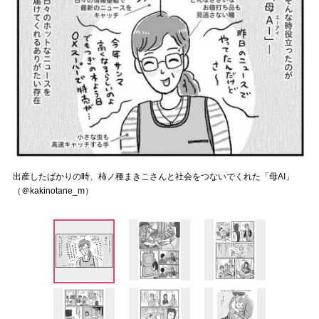
出産したばかりの時、柿ノ種まきこさんと社会をつないでくれた「母AI」
（＠kakinotane_m）